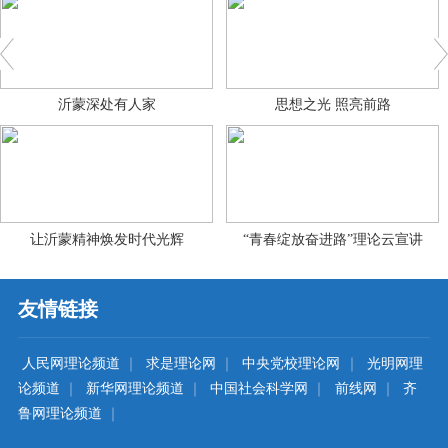
沂蒙深处有人家
思想之光 照亮前路
让沂蒙精神焕发时代光辉
“青春绽放奋进路”理论云宣讲
友情链接
人民网理论频道
｜
求是理论网
｜
中央党校理论网
｜
光明网理
论频道
｜
新华网理论频道
｜
中国社会科学网
｜
前线网
｜
齐
鲁网理论频道
｜