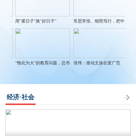
民族
用“紧日子”换“好日子”
常思常悟、细照笃行，把中
李晔
央八项规定作为铁规矩、硬
智能
杠杠
“惟此为大”的教育问题，总书
张伟：推动文旅在更广范
吴春
记一直牵挂着
围、更深层次、更高水平上
抓手
融合发展
经济·社会