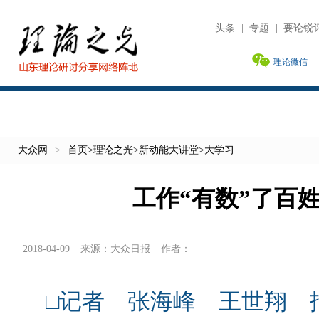
头条
|
专题
|
要论锐
理论微信
大众网
>
首页
>
理论之光
>
新动能大讲堂
>
大学习
工作“有数”了百姓
2018-04-09
来源：
大众日报
作者：
□记者 张海峰 王世翔 