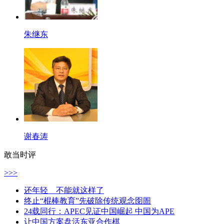
朱继东
谢春涛
敢当时评
>>>
还年轻 不能就这样了
终止“棍棒教育”先破除传统观念囹圄
24载同行：APEC见证中国崛起 中国为APE
让中国方案盘活东亚合作棋