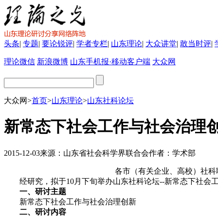
头条
|
专题
|
要论锐评
|
学者专栏
|
山东理论
|
大众讲堂
|
敢当时评
|
理论微信
新浪微博
山东手机报·移动客户端
大众网
大众网
>
首页
>
山东理论
>
山东社科论坛
新常态下社会工作与社会治理
2015-12-03
来源：
山东省社会科学界联合会
作者：
学术部
各市（有关企业、高校）社科联
经研究，拟于10月下旬举办山东社科论坛--新常态下社会
一、研讨主题
新常态下社会工作与社会治理创新
二、研讨内容