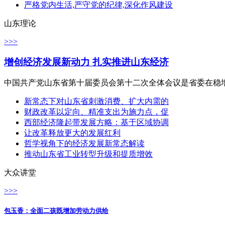
严格党内生活,严守党的纪律,深化作风建设
山东理论
>>>
增创经济发展新动力 扎实推进山东经济
中国共产党山东省第十届委员会第十二次全体会议是省委在稳增
新常态下对山东省刺激消费、扩大内需的
财政改革以定向、精准支出为施力点，促
西部经济隆起带发展方略：基于区域协调
让改革释放更大的发展红利
哲学视角下的经济发展新常态解读
推动山东省工业转型升级和提质增效
大众讲堂
>>>
包玉香：全面二孩既增加劳动力供给