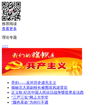
推荐阅读
查看更多
理论专题
>>>
亮剑——反对历史虚无主义
揭秘北大原副校长被围攻风波背后
正义歌-纪念中国人民抗日战争暨世界反法西
“三严三实”网上大学堂
“颜色革命”为何行不通