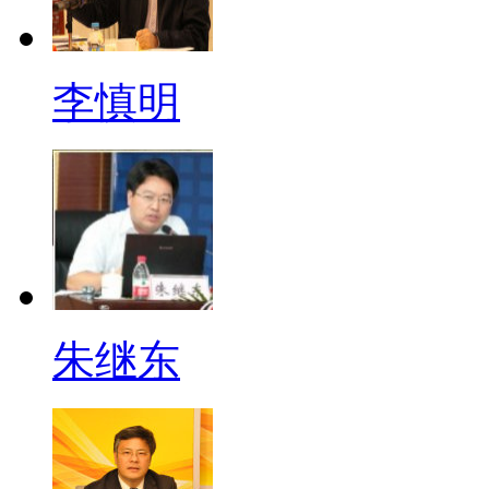
李慎明
朱继东