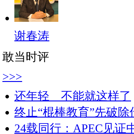
谢春涛
敢当时评
>>>
还年轻 不能就这样了
终止“棍棒教育”先破
24载同行：APEC见证