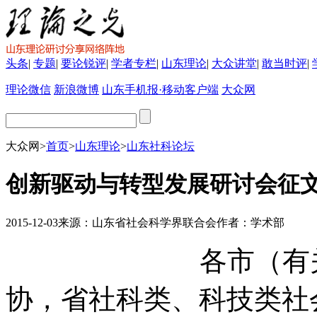
头条
|
专题
|
要论锐评
|
学者专栏
|
山东理论
|
大众讲堂
|
敢当时评
|
理论微信
新浪微博
山东手机报·移动客户端
大众网
大众网
>
首页
>
山东理论
>
山东社科论坛
创新驱动与转型发展研讨会征
2015-12-03
来源：
山东省社会科学界联合会
作者：
学术部
各市（有关
协，省社科类、科技类社