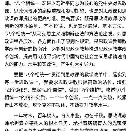
师。“八个相统一”既是以习近平同志为核心的党中央对思政
课、思政课教师的高度重视和殷切期望，也是对思政课和思
政课教师提出的更高标准、更高要求；既是思政课教师改革
创新的基本原则、基本遵循，也是实现路径、基本方法。
“八个相统一”从马克思主义唯物辩证法的方法论出发，对思
政课程各层次、各方面作出了原则性规定，是思政课教师教
学改革创新的指南针，必将对思政课教师推进思政课教学改
革创新、提高用习近平新时代中国特色社会主义思想铸魂育
人的能力、水平和实效性，产生强大引导力。
要把“八个相统一”贯彻到思政课的教学改革中，落实到
每一堂思政课上，就要求思政课教师提高政治站位，增强
“四个意识”、坚定“四个自信”、做到“两个维护”。吃透“八个
相统一”的精神实质，一个一个创新，一点一点突破，咬紧
青山不放松，攻坚克难不罢休，不断提升教学水平。
十年树木，百年树人。育人事业，功在千秋。思政课教
师承担着立德树人的根本任务，承担着铸魂育人的光荣使
命。习近平总书记的重要讲话，为办好学校思政课、贯彻党