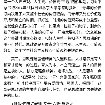
是一个人世界观、人生观、价值观“三观”的形塑期。习近平
总书记2014年5月4日到北京大学考察时指出：“青年的价值
取向决定了未来整个社会的价值取向，而青年又处在价值观
形成和确立的时期，抓好这一时期的价值观养成十分重要。
这就像穿衣服扣扣子一样，如果第一粒扣子扣错了，剩余的
扣子都会扣错。人生的扣子从一开始就要扣好。”怎么抓住
这个关键时期立心铸魂、扣好人生第一粒扣子？思政课的作
用不可替代。思政课是开展青少年世界观、人生观、价值观
教育，铸牢学生社会主义核心价值观的关键课程。
其三，思政课是强健精神的关键课程。人才培养是育人
和育才相统一的过程。育人为本，本立而道生。育人的目标
是立德树人，核心是强健精神。毛泽东说，“人是要有一点
精神的”。习近平总书记说，“青年兴则国家兴，青年强则国
家强”。新时代中国青年要有爱国情、强国志、报国行，这
既是思政课的主要内容和核心任务，也是思政课作为关键课
程的目标。
3.既做“四有好老师”又合“六要”新要求