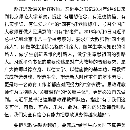
办好思政课关键在教师。习近平总书记2014年9月9日来
到北京师范大学考察，提出“有理想信念、有道德情操、有
扎实学识、有仁爱之心”的“四有”好老师标准，号召全国广
大教师要做人民满意的“四有”好老师。2016年9月9日习近平
总书记到北京市八一学校考察时，要求广大教师做“四个引
路人”，即做学生锤炼品格的引路人，做学生学习知识的引
路人，做学生创新思维的引路人，做学生奉献祖国的引路
人。习近平总书记的重要论述是对广大教师的普遍要求，是
广大教师以德立身、以德立学、以德施教的基本功，是教师
完成塑造灵魂、塑造生命、塑造新人时代重任的基本素质，
更是每一名教育工作者都应对照努力的“穿衣镜”。思政课教
师作为立德树人“关键课程”的“关键主体”，更是必须首先做
到。习近平总书记勉励思政课教师队伍，指出“有了我们这
支可信、可敬、可靠，乐为、敢为、有为的思政课教师队
伍，我们完全有信心有能力把思政课办得越来越好”。
要把思政课越办越好，要完成“给学生心灵埋下真善美