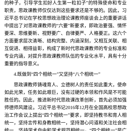
的种子，引导学生扣好人生第一粒扣子”的特殊使命和专业
职责，思政课教师仅仅达到这些要求还是不够的。因此，习
近平总书记在学校思想政治理论课教师座谈会上的重要讲话
中提出了对思政课教师的“六要”新要求，即政治要强、情怀
要深、思维要新、视野要广、自律要严、人格要正。这六个
方面要求层次清晰、结构完整、内涵深刻，又相互关联、相
互促进、相得益彰，构成了新时代思政课教师的专业标准和
专业内涵，对提升思政课教师队伍的专业化水平，具有十分
重要的指导意义。
4.既做到“四个相统一”又坚持“八个相统一”
思政课教师铸魂育人、立德树人的责任如此重大，使命
如此光荣，任务如此艰巨，没有过硬的本领和作风是不可能
胜任的。因此，推进新时代思政课改革创新，首先必须加强
师德师风建设。习近平总书记2016年12月在全国高校思想政
治工作会议上提出“四个相统一”要求，即坚持教书和育人相
统一，坚持言传和身教相统一，坚持潜心问道和关注社会相
统一，坚持学术自由和学术规范相统一。“四个相统一”是广