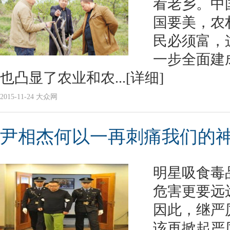
看老乡。中
国要美，农
民必须富，
一步全面建
也凸显了农业和农...
[详细]
2015-11-24 大众网
尹相杰何以一再刺痛我们的
明星吸食毒
危害更要远
因此，继严
该再掀起严