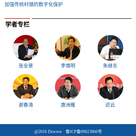
加强传统村镇的数字化保护
学者专栏
张全景
李慎明
朱继东
谢春涛
唐洲雁
迟云
@2016 Dzwww 鲁ICP备09023866号