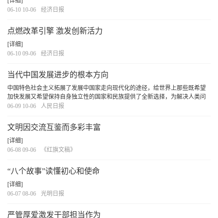
[详细]
06-10 10-06
经济日报
点燃改革引擎 激发创新活力
[详细]
06-10 09-06
经济日报
当代中国发展进步的根本方向
中国特色社会主义拓展了发展中国家走向现代化的途径，给世界上那些既希望
加快发展又希望保持自身独立性的国家和民族提供了全新选择，为解决人类问
题贡献了中国智慧和中国方案。中国特色社会主义以巨大的成功显示出科学社
06-09 10-06
人民日报
会主义的蓬勃生机活力，也使中国在世界和平发...
[详细]
文明因交流互鉴而多彩丰富
[详细]
06-08 09-06
《红旗文稿》
“八个故事”读懂初心和使命
[详细]
06-07 08-06
光明日报
严管厚爱激发干部担当作为