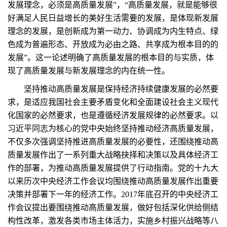
发展理念，必须是高质量发展”，“高质量发展，就是能够很
好满足人民日益增长的美好生活需要的发展，是体现新发展
理念的发展，是创新成为第一动力、协调成为内生特点、绿
色成为普遍形态、开放成为必由之路、共享成为根本目的的
发展”。这一论述明确了高质量发展的根本目的与实质，体
现了高质量发展与新发展理念的内在统一性。
坚持推动高质量发展是保持经济持续健康发展的必然要
求，是适应我国社会主要矛盾变化和全面建设社会主义现代
化国家的必然要求，也是遵循经济发展规律的必然要求。以
习近平同志为核心的党中央始终坚持推动经济高质量发展，
不仅多次强调坚持推进高质量发展的必要性，还围绕推动高
质量发展作出了一系列重大战略抉择和决策以及具体经济工
作的部署，为推动高质量发展提供了行动指南。党的十九大
以来历次中央经济工作会议均围绕推动高质量发展作出重要
决策并部署下一年的经济工作。2017年底召开的中央经济工
作会议提出要围绕推动高质量发展，做好包括深化供给侧结
构性改革，激发各类市场主体活力，实施乡村振兴战略等八