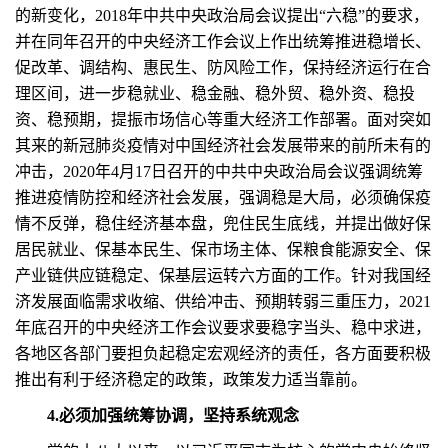
的新变化，2018年中共中央政治局会议提出“六稳”的要求，
并在同年召开的中央经济工作会议上作出统筹推进稳增长、
促改革、调结构、惠民生、防风险工作，保持经济运行在合
理区间，进一步稳就业、稳金融、稳外贸、稳外资、稳投
资、稳预期，提振市场信心等重大经济工作部署。面对突如
其来的新冠肺炎疫情对中国经济社会发展带来的前所未有的
冲击，2020年4月17日召开的中共中央政治局会议强调统筹
推进疫情防控和经济社会发展，强调稳是大局，必须确保疫
情不反弹，稳住经济基本盘，兜住民生底线，并提出做好保
居民就业、保基本民生、保市场主体、保粮食能源安全、保
产业链供应链稳定、保基层运转六方面的工作。针对我国经
济发展面临需求收缩、供给冲击、预期转弱三重压力，2021
年底召开的中央经济工作会议要求要稳字当头、稳中求进，
各地区各部门要担负起稳定宏观经济的责任，各方面要积极
推出有利于经济稳定的政策，政策发力适当靠前。
4.必须加强统筹协调，坚持系统观念