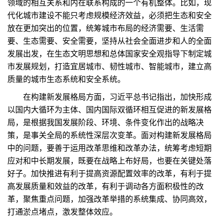
领域的相互关系和内在联系构成的一个有机整体。比如，现
代化城市建设不能只考虑规模经济效益，必须把生态和安全
放在更加突出的位置，统筹城市布局的经济需要、生活需
要、生态需要、安全需要，坚持从社会全面进步和人的全面
发展出发，在生态文明思想和总体国家安全观指导下制定城
市发展规划，打造宜居城市、韧性城市、智能城市，建立高
质量的城市生态系统和安全系统。
在构建新发展格局方面，习近平总书记指出，加快形成
以国内大循环为主体、国内国际双循环相互促进的新发展格
局，是根据我国发展阶段、环境、条件变化作出的战略决
策，是事关全局的系统性深层次变革。面对构建新发展格局
中的问题，要善于运用改革思维和改革办法，统筹考虑短期
应对和中长期发展，既要在战略上布好局，也要在关键处落
好子。加快推进有利于提高资源配置效率的改革，有利于提
高发展质量和效益的改革，有利于调动各方面积极性的改
革，聚焦重点问题，加强改革举措的系统集成、协同高效，
打通淤点堵点，激发整体效应。