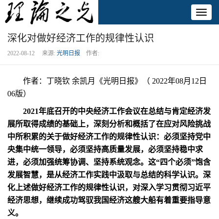
Toggl
naviga
深化对做好经济工作的规律性认识
2022-08-12 来源:
光明日报
作者:
作者：丁晓钦 余凯月《光明日报》（ 2022年08月12日
06版）
2021年底召开的中央经济工作会议在总结与肯定经济发
展所取得成绩的基础上，深刻分析和概括了在应对风险挑战
中所积累的关于做好经济工作的规律性认识：必须坚持党中
央集中统一领导，必须坚持高质量发展，必须坚持稳中求
进，必须加强统筹协调、坚持系统观念。这“四个必须”饱含
发展智慧，是从经济工作实践中汲取与总结的科学认识。深
化上述做好经济工作的规律性认识，对深入学习贯彻习近平
经济思想，继续成功驾驭我国经济这艘大船有着重要指导意
义。