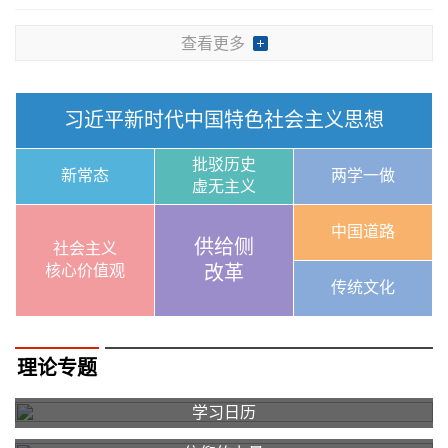
查看更多
习近平新时代中国特色社会主义思想
批驳历史
新常态
两学一做
虚无主义
中国道路
供给侧
社会主义
核心价值观
改革
传统文化
理论专题
学习日历