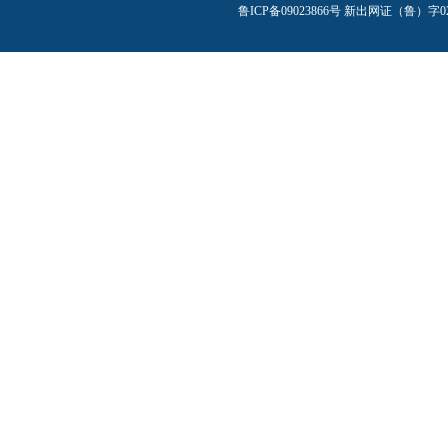
鲁ICP备09023866号
新出网证（鲁）字0