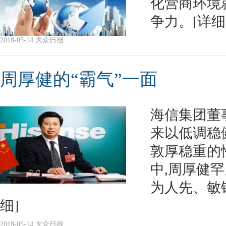
化营商环境
争力。
[详细
2018-05-14 大众日报
周厚健的“霸气”一面
海信集团董
来以低调稳
敦厚稳重的
中,周厚健
为人先、敏
细]
2018-05-14 大众日报