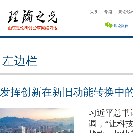
头条
|
专题
|
要论锐
理论微信
左边栏
发挥创新在新旧动能转换中
习近平总书
调，“让科