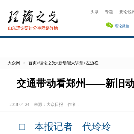
头条
|
专题
|
要论锐
理论微信
大众网
>
首页
>
理论之光
>
新动能大讲堂
>
左边栏
交通带动看郑州——新旧
2018-04-24
来源：
大众日报
作者：
□ 本报记者 代玲玲