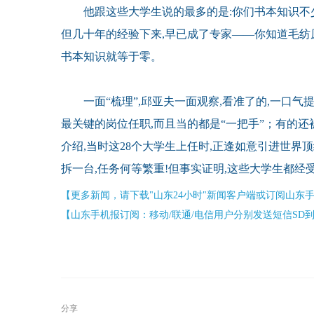
他跟这些大学生说的最多的是:你们书本知识不少
但几十年的经验下来,早已成了专家——你知道毛纺
书本知识就等于零。
一面“梳理”,邱亚夫一面观察,看准了的,一口气提
最关键的岗位任职,而且当的都是“一把手”；有的
介绍,当时这28个大学生上任时,正逢如意引进世界顶
拆一台,任务何等繁重!但事实证明,这些大学生都经
【更多新闻，请下载"山东24小时"新闻客户端或订阅山东
【山东手机报订阅：移动/联通/电信用户分别发送短信SD到10658000
分享