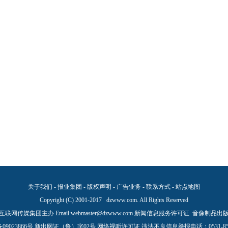
关于我们
-
报业集团
-
版权声明
-
广告业务
-
联系方式
-
站点地图
Copyright (C) 2001-2017 dzwww.com. All Rights Reserved
联网传媒集团主办 Email:
webmaster@dzwww.com
新闻信息服务许可证
音像制品出
09023866号
新出网证（鲁）字02号
网络视听许可证
违法不良信息举报电话：0531-851