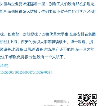
,但与企业要求还隔着一层；别看工人们没有那么多理论,
原理,而他懂得怎么纺纱；你们要放下架子向他们学习,否则
拔。如意曾一次就提拔了28位优秀大学生,全部安排在集团
还被送往上海、西安的纺织大学带职读硕士、博士深造。据
级设备,老设备出局,新设备进场,生产还不能停,装一台才能
受住了考验,做得很出色,没有一个人趴下。
手机报】
/106558000678/106597009】
初审编辑：