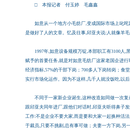
□ 本报记者 付玉婷 毛鑫鑫
如意从一个地方小毛纺厂,变成国际市场上叱咤风
是做好了人的文章。忆及往事,邱亚夫说:人就像羊毛
1997年,如意设备规模万锭,本部职工有3100人
赋予的首要任务,就是对如意毛纺厂这家老国企进行现
经济指标,57%的干部下岗；700多人下岗转岗；
实行市场化运作。因为不这样,几千人就没饭吃,以
不同于一家新企业诞生,这种改造如同做一次复杂
跟邱亚夫同年进厂,跟他们对话时,邱亚夫听得鼻子发酸
工作:不是企业不要大家,而是要和大家一起换种活
于裁员,只要不挑剔,总有事可做；夫妻一方下岗,