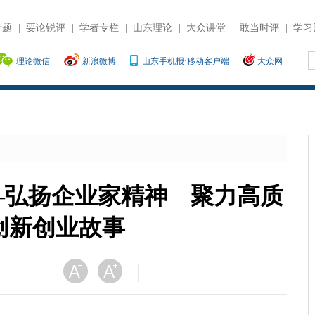
专题
|
要论锐评
|
学者专栏
|
山东理论
|
大众讲堂
|
敢当时评
|
学习
理论微信
新浪微博
山东手机报·移动客户端
大众网
—弘扬企业家精神 聚力高质
创新创业故事