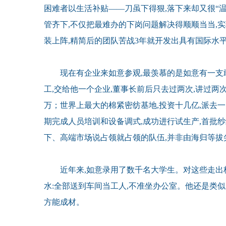
困难者以生活补贴——刀虽下得狠,落下来却又很“温
管齐下,不仅把最难办的下岗问题解决得顺顺当当,实
装上阵,精简后的团队苦战3年就开发出具有国际水
现在有企业来如意参观,最羡慕的是如意有一支
工,交给他一个企业,董事长前后只去过两次,讲过两
万；世界上最大的棉紧密纺基地,投资十几亿,派去一
期完成人员培训和设备调式,成功进行试生产,首批
下、高端市场说占领就占领的队伍,并非由海归等拔
近年来,如意录用了数千名大学生。对这些走出校
水:全部送到车间当工人,不准坐办公室。他还是类
方能成材。