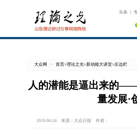
头条
|
大众网
>
首页
>
理论之光
>
新动能大讲堂
>
左边栏
人的潜能是逼出来的—
量发展·
2018-04-24
来源：
大众日报
作者：