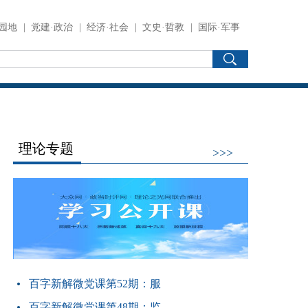
园地
|
党建·政治
|
经济·社会
|
文史·哲教
|
国际·军事
理论专题
>>>
百字新解微党课第52期：服
百字新解微党课第48期：监