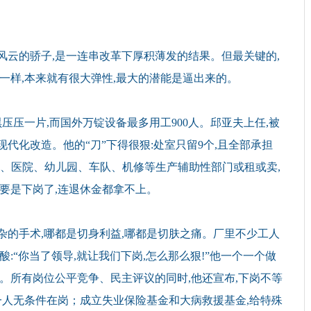
云的骄子,是一连串改革下厚积薄发的结果。但最关键的,
一样,本来就有很大弹性,最大的潜能是逼出来的。
,黑压压一片,而国外万锭设备最多用工900人。邱亚夫上任,被
代化改造。他的“刀”下得很狠:处室只留9个,且全部承担
食堂、医院、幼儿园、车队、机修等生产辅助性部门或租或卖,
后要是下岗了,连退休金都拿不上。
的手术,哪都是切身利益,哪都是切肤之痛。厂里不少工人
:“你当了领导,就让我们下岗,怎么那么狠!”他一个一个做
法。所有岗位公平竞争、民主评议的同时,他还宣布,下岗不等
另一人无条件在岗；成立失业保险基金和大病救援基金,给特殊