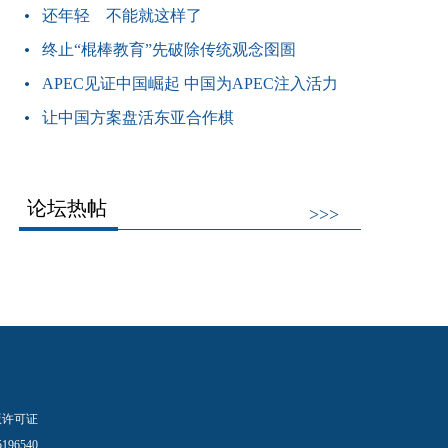
还年轻 不能就这样了
终止“棍棒教育”先破除传统观念囹圄
APEC见证中国崛起 中国为APEC注入活力
让中国方案盘活东亚合作棋
论坛热帖
>>>
版许可证
96540