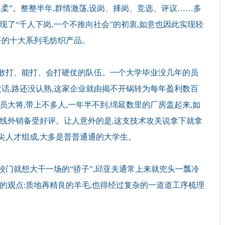
柔”。整整半年,群情激荡,设岗、择岗、竞选、评议……多
现了“千人下岗,一个不推向社会”的初衷,如意也因此实现轻
平的十大系列毛纺织产品。
敢打、能打、会打硬仗的队伍。一个大学毕业没几年的员
次话,路还没认熟,这家企业就由揭不开锅转为每年盈利数百
员大将,带上不多人,一年半不到,绵延数里的厂房盖起来,如
纱线外销备受好评。让人意外的是,这支技术攻关说拿下就拿
尖人才组成,大多是普普通通的大学生。
门就想大干一场的“骄子”,邱亚夫通常上来就兜头一瓢冷
似的观点:质地再精良的羊毛,也得经过复杂的一道道工序梳理