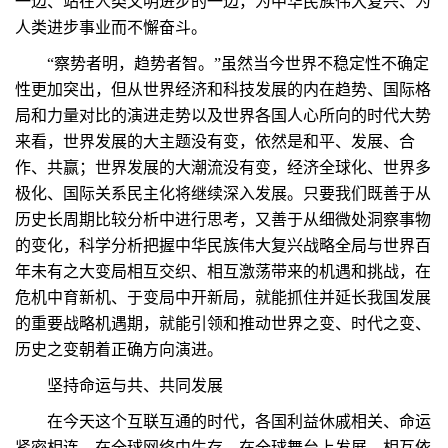
一边、站在人类文明进步的一边，为中华民族伟大复兴、为
人类进步事业而不懈奋斗。
“察势者明，趋势者智。”虽然当今世界不稳定性不确定
性更加突出，但从世界经济和科技发展的内在趋势、国际格
局和力量对比的演进走势以及世界各国人心所向的时代大势
来看，世界发展的大主题没有变，依然是和平、发展、合
作、共赢；世界发展的大潮流没有变，经济全球化、世界多
极化、国际关系民主化将继续深入发展。只要我们既善于从
历史长周期比较分析中进行思考，又善于从细微处洞察事物
的变化，科学分析把握中华民族伟大复兴战略全局与世界百
年未有之大变局相互交织、相互激荡带来的机遇和挑战，在
危机中育新机、于变局中开新局，就能抓住并延长我国发展
的重要战略机遇期，就能引领和推动世界之变、时代之变、
历史之变朝着正确方向演进。
坚持命运与共、共同发展
在今天这个互联互通的时代，各国利益休戚相关、命运
紧密相连，在全球网络中生存、在全球舞台上发展，相互依