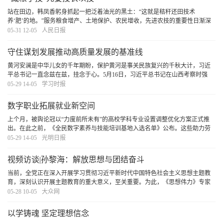
站在田边，韩凤香躬身抓起一把泛着油光的黑土：“这就是秸秆还田技术
养‘肥’的地。”服务粮食增产、土地保护、农民增收，先进农技的重要性日渐深
入人心。下“绣花”功夫，做长久文章，进一步营造良好的农技推广环境，培育更
05-31 12-05
人民日报
多有知识、懂技术、会管理的农业人才，农业
[详细]
守住谋划发展推动高质量发展的基准线
黄河安澜是中华儿女的千年期盼，保护黄河是事关民族复兴的千秋大计，习近
平总书记一直念兹在兹，挂念于心。5月16日，习近平总书记在山西考察时强
调，黄河流域各省区都要坚持把保护黄河流域生态作为谋划发展、推动高质量
05-29 14-05
学习时报
发展的基准线，不利于黄河流域生态保护的事，坚决
[详细]
数字职业拓展就业新空间
上个月，被舆论冠以“力度前所未有”的高校学科专业设置调整优化方案正式推
出。在此之前，《全民数字素养与技能培训基地入选名单》公布。这些助力劳
动者提升就业创业能力、拥抱新经济新职业的举措，带给人们不少鼓舞和启
05-29 14-05
光明日报
发，也赢得广泛称赞。人们也由此期待，各主体“
[详细]
视频访谈|孙黎海：解放思想与团结奋斗
当前，全党正在深入开展学习贯彻习近平新时代中国特色社会主义思想主题教
育，深刻认识开展主题教育的重大意义，至关重要。为此，《思想伟力》专家
视频访谈栏目特别邀请了山东省社会主义学院党组成员、副院长孙黎海，带我
05-28 10-05
大众网
们一起学习。
[详细]
以学铸魂 坚定理想信念