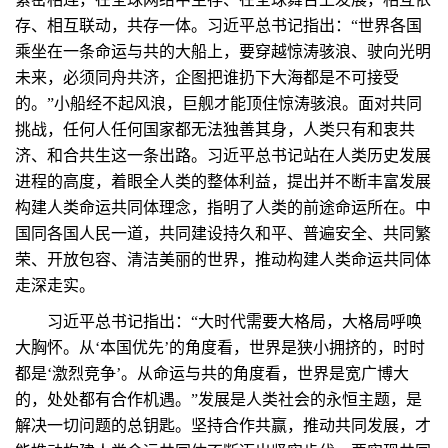
存、相互联动，共存一体。习近平总书记指出：“世界各国
乘坐在一条命运与共的大船上，要穿越惊涛骇浪、驶向光明
未来，必须同舟共济，企图把谁扔下大海都是不可接受
的。”小船经不起风浪，巨舰才能顶住惊涛骇浪。面对共同
挑战，任何人任何国家都无法独善其身，人类只有和衷共
济、和合共生这一条出路。习近平总书记站在人类历史发展
进程的高度，着眼全人类的整体利益，提出并不断丰富发展
构建人类命运共同体理念，指明了人类的前途命运所在。中
国同各国人民一道，共同建设持久和平、普遍安全、共同繁
荣、开放包容、清洁美丽的世界，推动构建人类命运共同体
走深走实。
习近平总书记指出：“大时代需要大格局，大格局呼唤
大胸怀。从‘本国优先’的角度看，世界是狭小拥挤的，时时
都是‘激烈竞争’。从命运与共的角度看，世界是宽广博大
的，处处都有合作机遇。”发展是人类社会的永恒主题，是
解决一切问题的总钥匙。坚持合作共赢，推动共同发展，才