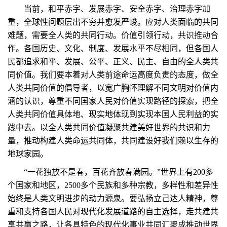
当前，和平赤字、发展赤字、安全赤字、治理赤字加
重，全球性问题层出不穷并愈发严峻。应对人类面临的共同
难题，需要全人类的共同行动。价值引领行动，共识推动合
作。各国历史、文化、制度、发展水平不尽相同，但各国人
民都追求和平、发展、公平、正义、民主、自由的全人类共
同价值。我们要本着对人类前途命运高度负责的态度，做全
人类共同价值的倡导者，以宽广胸怀理解不同文明对价值内
涵的认识，尊重不同国家人民对价值实现路径的探索，把全
人类共同价值具体地、现实地体现到实现本国人民利益的实
践中去。以全人类共同价值凝聚共建美好世界的共识和力
量，推动构建人类命运共同体，共同建设好我们赖以生存的
地球家园。
“一花独放不是春，百花齐放春满园。”世界上有200多
个国家和地区，2500多个民族和多种宗教，多样性和差异性
始终是人类文明进步的动力源泉。要弘扬立己达人精神，尊
重和支持各国人民对现代化发展道路的自主选择，走共建共
享共赢之路，让各具特色的现代化事业共同汇聚成推动世界