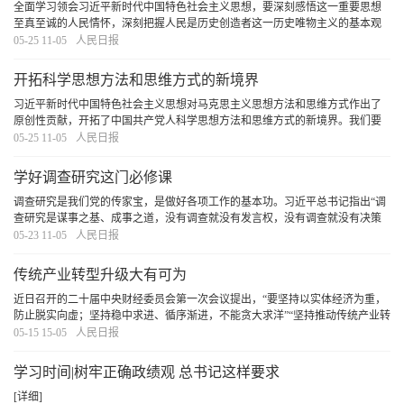
全面学习领会习近平新时代中国特色社会主义思想，要深刻感悟这一重要思想
至真至诚的人民情怀，深刻把握人民是历史创造者这一历史唯物主义的基本观
点，深刻体会人民是我们党执政的最深厚基础和最大底气，在学习中感悟初心
05-25 11-05
人民日报
使命、增强宗旨意识、树牢群众观点。牢固树立以
[详细]
开拓科学思想方法和思维方式的新境界
习近平新时代中国特色社会主义思想对马克思主义思想方法和思维方式作出了
原创性贡献，开拓了中国共产党人科学思想方法和思维方式的新境界。我们要
把握好习近平新时代中国特色社会主义思想的世界观和方法论，坚持好、运用
05-25 11-05
人民日报
好贯穿其中的立场观点方法，自觉用党的创新理论
[详细]
学好调查研究这门必修课
调查研究是我们党的传家宝，是做好各项工作的基本功。习近平总书记指出“调
查研究是谋事之基、成事之道，没有调查就没有发言权，没有调查就没有决策
权”，强调“坚持从实际出发，前提是深入实际、了解实际，只有这样才能做到实
05-23 11-05
人民日报
事求是。要了解实际，就要掌握调查研究这
[详细]
传统产业转型升级大有可为
近日召开的二十届中央财经委员会第一次会议提出，“要坚持以实体经济为重，
防止脱实向虚；坚持稳中求进、循序渐进，不能贪大求洋”“坚持推动传统产业转
型升级”，并且明确指出不能把传统产业当成“低端产业”简单退出。
[详细]
05-15 15-05
人民日报
学习时间|树牢正确政绩观 总书记这样要求
[详细]