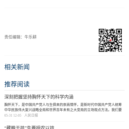
责任编辑：牛乐耕
相关新闻
推荐阅读
深刻把握坚持胸怀天下的科学内涵
胸怀天下，是中国共产党人与生俱来的崇高情怀，是新时代中国共产党人统筹
中华民族伟大复兴战略全局和世界百年未有之大变局的立场观点方法。我们要
坚持从我国实际出发，坚定不移走自己的路，同时要拓展世界眼光，更好把国
05-31 12-05
人民日报
内发展与对外开放统一起来，在世界舞台上拓展中
[详细]
“藏粮于技”先要授农以技