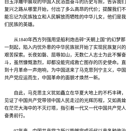
白玉浮雕中展现的中国人民浴血奋斗的历史写照，告诉我们
复兴之路从哪里开始，付出了多么高昂的代价；提醒我们不
能忘记为民族独立和人民解放而牺牲的中华儿女，他们是我
们民族的英雄。
从1840年西方列强用坚船利炮击碎“天朝上国”的幻梦那
一刻起，陷入内忧外患的中华民族就开始了实现民族复兴的
艰苦探索。长夜如磐、屈辱如山，无数仁人志士为此不懈奋
斗，虽然慷慨激烈，却都没能完成救亡图存的历史使命。直
到十月革命一声炮响，为中国送来了马克思列宁主义，中国
共产党应运而生，中国革命的面貌才焕然一新。
自此，马克思主义犹如矗立在华夏大地上的不朽丰碑，
见证了中国共产党带领中国人民走过的光辉历程，又如高耸
在茫茫大海中的不灭灯塔，指引着一代又一代中国共产党人
奋勇前行。
97年来，中国共产党之所以能够完成近代以来各种政治