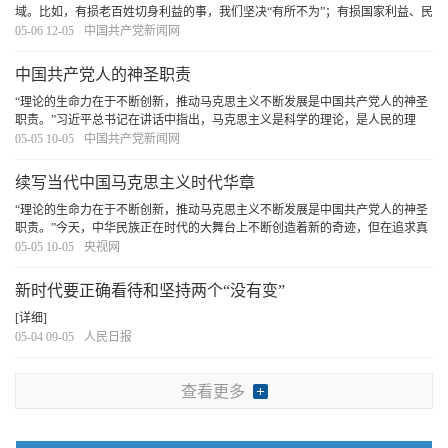
域。比如，有损老百姓切身利益的事，我们坚决“有所不为”；有损国家利益、民
族感情的事，我们坚决“有所不为”；有损世界和平、人类进步的事，我们坚决
05-06 12-05
中国共产党新闻网
“有所不为”。为此，在推进中华民族...
[详细]
中国共产党人的神圣职责
“理论的生命力在于不断创新，推动马克思主义不断发展是中国共产党人的神圣
职责。”习近平总书记在讲话中指出，马克思主义是科学的理论，是人民的理
论，是实践的理论，是不断发展的开放的理论。
[详细]
05-05 10-05
中国共产党新闻网
续写当代中国马克思主义时代华章
“理论的生命力在于不断创新，推动马克思主义不断发展是中国共产党人的神圣
职责。”今天，中华民族正在时代的大舞台上不断创造着新的奇迹，但在追求真
理的道路上我们并未止步。我们要更加深入地推动马克思主义同当代中国发展
05-05 10-05
央视网
的具体实际相结合，像习近平总书记号召的...
[详细]
新时代要正确看待和坚持两个“没有变”
[详细]
05-04 09-05
人民日报
查看更多