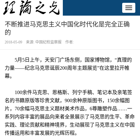
Toggl
naviga
不断推进马克思主义中国化时代化是完全正确
的
2018-05-09 来源: 中国纪检监察报 作者:
5月5日上午，天安门广场东侧，国家博物馆，“真理的
力量——纪念马克思诞辰200周年主题展览”在这里拉开帷
幕。
100余件马克思、恩格斯、列宁手稿、笔记本及亲笔签
名的书籍原版等珍贵文献，900余种原版图书，150余幅图
片，70余幅马克思主义题材美术作品，6尊雕塑作品……一
系列内容丰富的展品向来者全景展示了马克思的生平、革命
实践、理论贡献和精神境界，生动展现了马克思主义在中国
传播运用和丰富发展的光辉历程。