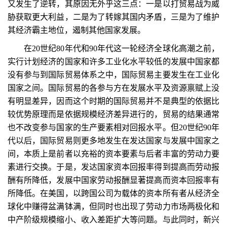
又发生了逆转，其原因无外乎这三点：一是以打贸易战为威
胁获取更大利益，二是为了转嫁其国内矛盾，三是为了维护
其经济霸主地位，遏制其他国家发展。
在20世纪80年代和90年代这一轮经济全球化高潮之前，
实行计划经济的国家和许多工业化水平较低的发展中国家都
没有参与到国际贸易体系之中，国际贸易主要发生在工业化
国家之间。国际贸易的各参与方在发展水平及资源禀赋上没
有明显差异，因而这个时期的国际贸易并不是典型的依据比
较优势原理而是依据规模经济差异进行的，贸易的结果通常
也不改变参与国家的生产要素相对回报水平。但20世纪90年
代以后，国际贸易则更多地发生在发达国家与发展中国家之
间，本质上是前者以充裕的资本要素与后者丰富的劳动力要
素进行交换。于是，发达国家资本回报率得到提高而劳动报
酬有所降低，发展中国家劳动报酬显著提高而资本回报率有
所降低。在美国，以跨国公司为载体的资本所有者从经济全
球化中赚得盆满钵满，但同时也出现了劳动力市场两极化和
中产阶级规模缩小、收入差距扩大等问题。与此同时，新兴