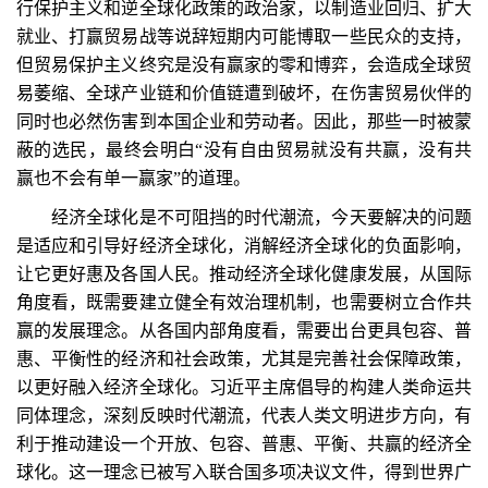
行保护主义和逆全球化政策的政治家，以制造业回归、扩大
就业、打赢贸易战等说辞短期内可能博取一些民众的支持，
但贸易保护主义终究是没有赢家的零和博弈，会造成全球贸
易萎缩、全球产业链和价值链遭到破坏，在伤害贸易伙伴的
同时也必然伤害到本国企业和劳动者。因此，那些一时被蒙
蔽的选民，最终会明白“没有自由贸易就没有共赢，没有共
赢也不会有单一赢家”的道理。
经济全球化是不可阻挡的时代潮流，今天要解决的问题
是适应和引导好经济全球化，消解经济全球化的负面影响，
让它更好惠及各国人民。推动经济全球化健康发展，从国际
角度看，既需要建立健全有效治理机制，也需要树立合作共
赢的发展理念。从各国内部角度看，需要出台更具包容、普
惠、平衡性的经济和社会政策，尤其是完善社会保障政策，
以更好融入经济全球化。习近平主席倡导的构建人类命运共
同体理念，深刻反映时代潮流，代表人类文明进步方向，有
利于推动建设一个开放、包容、普惠、平衡、共赢的经济全
球化。这一理念已被写入联合国多项决议文件，得到世界广