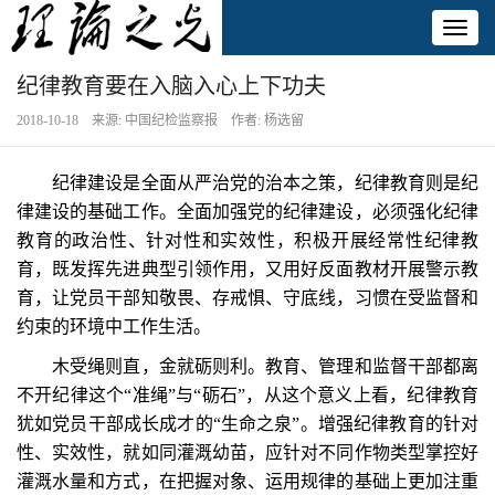
Toggl
naviga
纪律教育要在入脑入心上下功夫
2018-10-18 来源: 中国纪检监察报 作者: 杨选留
纪律建设是全面从严治党的治本之策，纪律教育则是纪
律建设的基础工作。全面加强党的纪律建设，必须强化纪律
教育的政治性、针对性和实效性，积极开展经常性纪律教
育，既发挥先进典型引领作用，又用好反面教材开展警示教
育，让党员干部知敬畏、存戒惧、守底线，习惯在受监督和
约束的环境中工作生活。
木受绳则直，金就砺则利。教育、管理和监督干部都离
不开纪律这个“准绳”与“砺石”，从这个意义上看，纪律教育
犹如党员干部成长成才的“生命之泉”。增强纪律教育的针对
性、实效性，就如同灌溉幼苗，应针对不同作物类型掌控好
灌溉水量和方式，在把握对象、运用规律的基础上更加注重