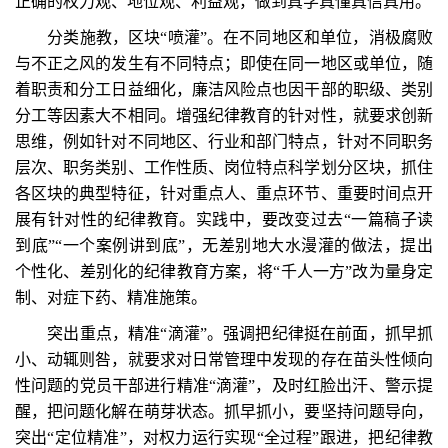
正确的权力观、地位观、利益观，做到真学真懂真信真用。
分类施教，区块“喷灌”。在不同地区和单位，消极腐败
与不正之风的发生有不同特点；即使在同一地区或单位，随
着职责和分工日益细化，廉洁风险点也因干部的职级、类别
分工等因素大不相同。增强纪律教育的针对性，就要求创新
思维，例如针对不同地区、行业和部门特点，针对不同职务
层次、职务类别、工作性质、岗位特点科学划分区块，抓住
各区块的典型特征，针对重点人、重点环节、重要时间点开
展有针对性的纪律教育。实践中，要改变过去“一篇稿子读
到底”“一个案例讲到底”，无差别地大水漫灌的做法，提出
个性化、差别化的纪律教育方案，将“千人一方”改为量身定
制、对症下药、精准施策。
突出重点，精准“滴灌”。强调把纪律挺在前面，抓早抓
小、动辄则咎，就要求对日常管理中发现的存在苗头性倾向
性问题的党员干部进行精准“滴灌”，及时红脸出汗、警示提
醒，把问题化解在萌芽状态。抓早抓小，要坚持问题导向，
突出“定位精准”，对权力运行实现“全过程”跟进，把纪律教