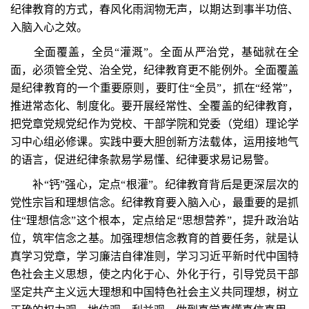
纪律教育的方式，春风化雨润物无声，以期达到事半功倍、
入脑入心之效。
全面覆盖，全员“灌溉”。全面从严治党，基础就在全
面，必须管全党、治全党，纪律教育更不能例外。全面覆盖
是纪律教育的一个重要原则，要盯住“全员”，抓在“经常”，
推进常态化、制度化。要开展经常性、全覆盖的纪律教育，
把党章党规党纪作为党校、干部学院和党委（党组）理论学
习中心组必修课。实践中要大胆创新方法载体，运用接地气
的语言，促进纪律条款易学易懂、纪律要求易记易警。
补“钙”强心，定点“根灌”。纪律教育背后是更深层次的
党性宗旨和理想信念。纪律教育要入脑入心，最重要的是抓
住“理想信念”这个根本，定点给足“思想营养”，提升政治站
位，筑牢信念之基。加强理想信念教育的首要任务，就是认
真学习党章，学习廉洁自律准则，学习习近平新时代中国特
色社会主义思想，使之内化于心、外化于行，引导党员干部
坚定共产主义远大理想和中国特色社会主义共同理想，树立