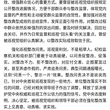
效、增强群众信心的重要方式。要督促被巡视党组织按规定
公开整改进展情况，方便干部群众参与整改监督，体现党内
监督的严肃性和主动接受群众监督的自觉性。要加强对巡视
整改典型成效的总结宣传，发挥正面引导作用。对整改过程
中群众依然反映强烈的突出问题，要及时研究解决、回应社
会关切，并作为日常监督和巡视“回头看”的关注重点，督促
被巡视党组织认真解决，以整改实际成效取信于民。
强化巡视整改问责。巡视是利剑，不是稻草人。纪检监
察机关和组织部门要敢于动真碰硬，以问责促整改、促落
实。对整改不力、拒不整改的，对应付交差、企图蒙混过
关，甚至弄虚作假的，严肃追责问责，典型问题通报曝光，
达到“问责一个、警示一片”效果。整改问责决不是说说而
已，针对中央首轮巡视发现的一些地方、单位整改落实不到
位的问题，已经对相关领导班子作出了调整，释放了坚决维
护党中央权威和巡视工作公信力的强烈信号。党中央态度鲜
明、决心坚定，被巡视党组织和领导干部必须在强化整改落
实上见真章、动真格、求实效。