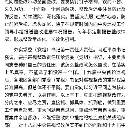
点问题整改带动全面整改。要发扬钉钉子精神，锲而不舍、
久久为功，一个问题一个问题解决，整改后还要注意防止反
弹反复，持续跟踪、深化落实。要坚决克服“过关”心态，防
止前紧后松、虎头蛇尾，除了在规定时间内向中央巡视工作
领导小组报送整改进展情况报告，每年都定期报告整改情
况，形成整改常态化、长效化机制。
夯实党委（党组）书记第一责任人责任。习近平总书记
强调，要把巡视整改责任压给党委（党组）书记，主要负责
同志要种好自己的责任田，该怎么整改就怎么整改，在落实
上见真章，不能巡了和没巡一个样。十九届中央首轮巡视
后，各地区各部门党委（党组）书记对巡视整改的重视程度
普遍提高，但总体还不平衡。要自觉向以习近平同志为核心
的党中央看齐，以身作则、以上率下，真正把巡视整改作为
分内之事、应尽之责，直接抓、抓具体、抓到底，做到重要
工作亲自部署、重大问题亲自过问、重点环节亲自协调、重
要案件亲自督办，不能把整改简单推给纪检监察机关或组织
部门。对十八届中央巡视整改落实不到位的问题和十九届中