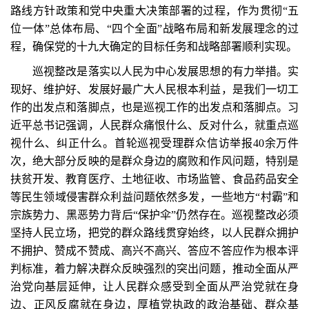
路线方针政策和党中央重大决策部署的过程，作为贯彻“五
位一体”总体布局、“四个全面”战略布局和新发展理念的过
程，确保党的十九大确定的目标任务和战略部署顺利实现。
巡视整改是落实以人民为中心发展思想的有力举措。实
现好、维护好、发展好最广大人民根本利益，是我们一切工
作的出发点和落脚点，也是巡视工作的出发点和落脚点。习
近平总书记强调，人民群众痛恨什么、反对什么，就重点巡
视什么、纠正什么。首轮巡视受理群众信访举报40余万件
次，绝大部分反映的是群众身边的腐败和作风问题，特别是
扶贫开发、教育医疗、土地征收、市场监管、食品药品安全
等民生领域侵害群众利益问题依然多发，一些地方“村霸”和
宗族势力、黑恶势力背后“保护伞”仍然存在。巡视整改必须
坚持人民立场，把党的群众路线贯穿始终，以人民群众拥护
不拥护、赞成不赞成、高兴不高兴、答应不答应作为根本评
判标准，着力解决群众反映强烈的突出问题，推动全面从严
治党向基层延伸，让人民群众感受到全面从严治党就在身
边、正风反腐就在身边，厚植党执政的政治基础、群众基