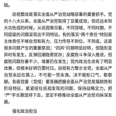
础。
巡视整改是落实全面从严治党战略部署的重要抓手。党
的十八大以来，全面从严治党取得了显著成效，但还远未到
大功告成的时候。从巡视情况看，不同领域、不同时期、不
同层级的问题呈现出不同特征。有的落实“两个责任”特别是
主体责任不够自觉和有力，压力传导不到位、不到底，这是
很多问题产生的重要原因；“四风”问题明显好转，但隐形变
异时有发生，反弹回潮隐患犹存；反腐败斗争深入推进，但
腐败问题存量不少、增量仍在发生；党内政治生态有了明显
改善，但根本好转仍需时日。巡视有力警示全党，全面从严
治党永远在路上，不可能一劳永逸，决不能松口气、歇歇
脚。各级党委（党组）要准确把握全面从严治党发展趋势和
阶段特征，紧紧扭住巡视发现的问题，保持战略定力，把
“严”字长期坚持下去，坚定不移推动全面从严治党向纵深发
展。
强化政治担当