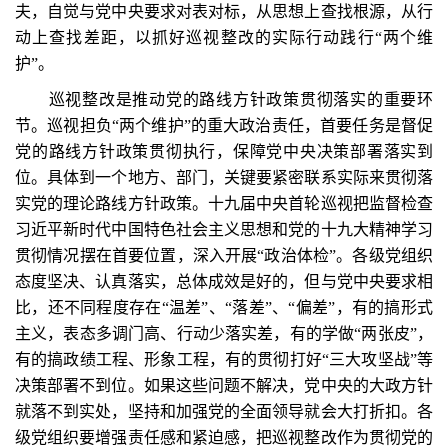
夫，自觉与党中央要求对表对标，从思想上查找根源，从行
动上查找差距，以抓好巡视整改的实际行动践行“两个维
护”。
巡视整改是推动党的路线方针政策贯彻落实的重要环
节。巡视担负“两个维护”的重大政治责任，首要任务是督促
党的路线方针政策贯彻执行，保障党中央决策部署落实到
位。具体到一个地方、部门，关键要紧密联系实际来贯彻落
实党的理论路线方针政策。十九届中央首轮巡视把监督检查
习近平新时代中国特色社会主义思想和党的十九大精神学习
贯彻情况摆在首要位置，深入开展“政治体检”。各级党组织
态度坚决、认真落实，总体成效是好的，但与党中央要求相
比，还不同程度存在“温差”、“落差”、“偏差”，有的搞形式
主义，表态多调门高、行动少落实差，有的学做“两张皮”，
有的搞政绩工程、形象工程，有的贯彻打好“三大攻坚战”等
决策部署不到位。如果这些问题不解决，党中央的大政方针
就落不到实处，坚持和加强党的全面领导就会大打折扣。各
级党组织要增强责任感和紧迫感，把巡视整改作为贯彻党的