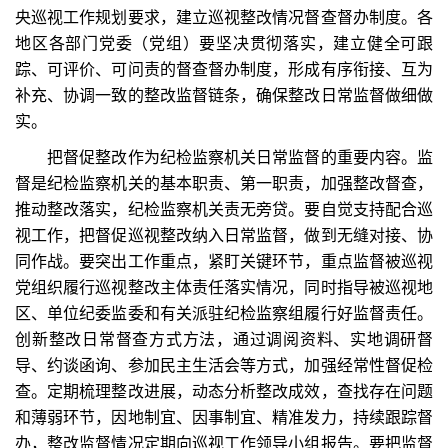
央巡视工作规划要求，建立巡视整改情况督查督办制度。各
地区各部门党委（党组）要坚决贯彻落实，建立健全可跟
踪、可评价、可问责的督查督办制度，形成有序衔接、互为
补充、协调一致的整改监督链条，确保整改日常监督做细做
实。
把督促整改作为纪检监察机关日常监督的重要内容。监
督是纪检监察机关的基本职责、第一职责，加强整改督查，
推动整改落实，纪检监察机关责无旁贷。要自觉支持配合巡
视工作，把督促巡视整改纳入日常监督，做到无缝对接、协
同作战。要突出工作重点，紧盯关键环节，重点监督被巡视
党组织履行巡视整改主体责任落实情况，同时指导被巡视地
区、单位纪委监委和有关派驻纪检监察组履行好监督责任。
创新整改日常督查方式方法，通过调阅资料、实地调研督
导、约谈函询、参加民主生活会等方式，加强经常性督促检
查。定期梳理整改进展，动态分析整改成效，查找存在问题
和薄弱环节，因地制宜、因事制宜、精准发力，持续跟踪督
办，整改监督情况定期向巡视工作领导小组报告。要把监督