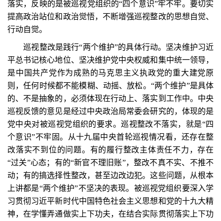
落实，反映的是被巡视党组织的“四个意识”牢不牢。要切实
提高政治站位和政治觉悟，不断增强巡视整改的思想自觉、
行动自觉。
巡视整改是践行“两个维护”的具体行动。坚决维护习近
平总书记核心地位、坚决维护党中央权威和集中统一领导，
是中国共产党作为成熟的马克思主义执政党的重大建党原
则，任何时候都不能模糊、动摇、放松。“两个维护”是具体
的、不是抽象的，必须体现在行动上、落实到工作中。中央
巡视反馈的意见是经过中央政治局常委会研究的，体现的是
党中央对被巡视党组织的要求。巡视整改不落实，就是“四
个意识”不牢固。从十九届中央首轮巡视情况看，还存在整
改落实不到位的问题。有的履行整改主体责任不力，存在
“过关”心态；有的“新官不理旧账”，整改不真不实、不推不
动；有的搞选择性整改，甚至边改边犯。这些问题，从根本
上讲都是“两个维护”不坚决的表现。被巡视党组织要深入学
习贯彻习近平新时代中国特色社会主义思想和党的十九大精
神，在学懂弄通做实上下功夫，在结合实际贯彻落实上下功