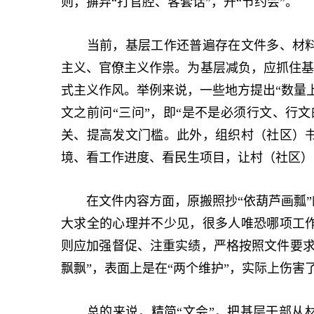
则，摒弃“打官腔、客套话”，开“节约会”。
当前，基层工作还普遍存在文件多、材料
主义、官僚主义作祟。为基层减负，应抓住基层
式主义作风。举例来说，一些地方提出“数量上
文之前问“三问”，即“是不是必须行文、行
关、提高发文门槛。此外，组织村（社区）
境、看工作进度、看民生项目，让村（社区）
在文件内容方面，原搬照抄“依葫芦画瓢”的
大求全的心理并不少见，很多人唯恐哪项工
则应加强督促、注重实绩，严格按照文件要求
飘飘”，表面上是在“两个维护”，实际上伤害了
总的来说，精简“文会”，把基层干部从材