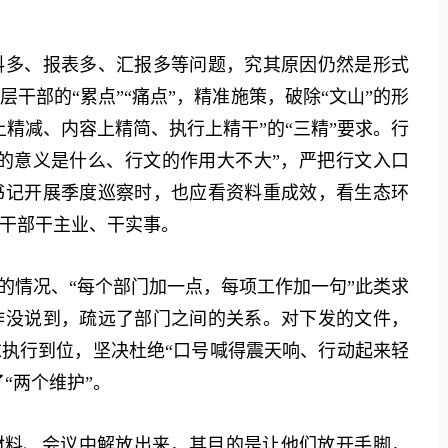
多、报表多、汇报多等问题，究其原因仍然是形式
干部的“累点”“痛点”，精准施策，破除“文山”的形
精减、内容上精简、执行上精干”的“三精”要求。行
文的意义是什么、行文的作用大不大”，严把行文入口
书记开展季度巡察时，也应看资料重成效，看生态环
干部干主业、干实事。
情况、“每个部门加一点，每项工作加一句”此类求
作没说到，疏远了部门之间的关系。对下发的文件，
执行到位，坚决杜绝“口号喊得震天响、行动起来轻
“两个维护”。
料、会议中解放出来，其目的是让他们放开手脚，