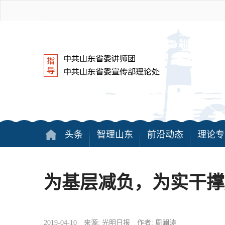
头条
智理山东
前沿动态
理论专
为基层减负，为实干撑
2019-04-10 来源: 光明日报 作者: 周澜涛