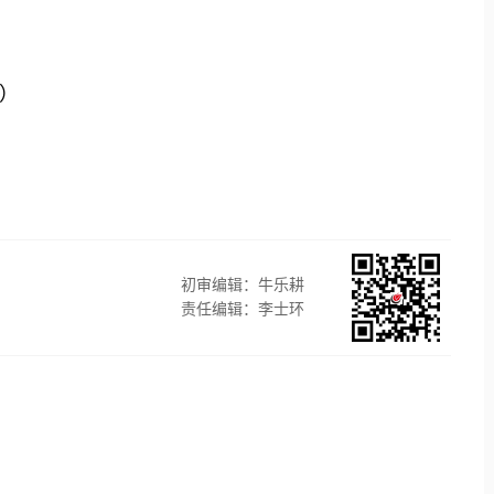
）
初审编辑：牛乐耕
责任编辑：李士环