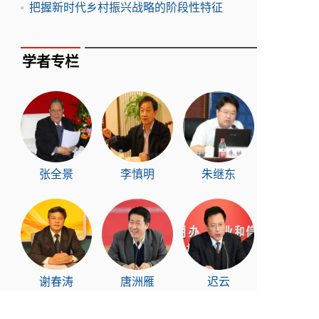
把握新时代乡村振兴战略的阶段性特征
学者专栏
张全景
李慎明
朱继东
谢春涛
唐洲雁
迟云