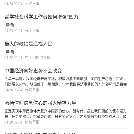
04-24 09-04
人民日报
哲学社会科学工作者如何增强“四力”
[详细]
04-23 09-04
光明日报
最大的政绩是造福人民
[详细]
04-22 09-04
中国纪检监察报
中国经济向好态势不会改变
今年一季度，我国经济开局平稳，积极因素不断增加，国内生产总值（GDP）
同比增长6.4%，明显好于市场预期。今年我国经济走势如何？外部环境是否会
给我国经济增长带来压力？4月18日，国家发改委就宏观经济运行情况举行发布
04-20 09-04
光明日报
会，围绕相关热点问题进行回应。
[详细]
激扬信仰信念信心的强大精神力量
坚定实现中华民族伟大复兴中国梦的信心。新时代，摆在我们面前的使命更光
荣，任务更艰巨，挑战更严峻，只有坚定信心，才能拥有坚持坚守的从容、鼓
起奋发进取的勇气、焕发创新创造的活力。我们要在党中央、中央军委和习主
04-20 09-04
解放军报
席的坚强领导下，凝聚力量，共筑实现中国梦强...
[详细]