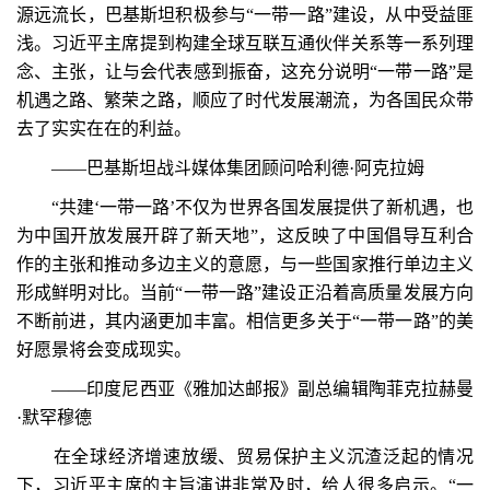
源远流长，巴基斯坦积极参与“一带一路”建设，从中受益匪
浅。习近平主席提到构建全球互联互通伙伴关系等一系列理
念、主张，让与会代表感到振奋，这充分说明“一带一路”是
机遇之路、繁荣之路，顺应了时代发展潮流，为各国民众带
去了实实在在的利益。
——巴基斯坦战斗媒体集团顾问哈利德·阿克拉姆
“共建‘一带一路’不仅为世界各国发展提供了新机遇，也
为中国开放发展开辟了新天地”，这反映了中国倡导互利合
作的主张和推动多边主义的意愿，与一些国家推行单边主义
形成鲜明对比。当前“一带一路”建设正沿着高质量发展方向
不断前进，其内涵更加丰富。相信更多关于“一带一路”的美
好愿景将会变成现实。
——印度尼西亚《雅加达邮报》副总编辑陶菲克拉赫曼
·默罕穆德
在全球经济增速放缓、贸易保护主义沉渣泛起的情况
下，习近平主席的主旨演讲非常及时，给人很多启示。“一