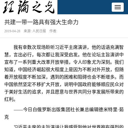
Toggl
naviga
共建一带一路具有强大生命力
2019-04-28 来源: 人民日报 作者:
我有幸数次现场聆听习近平主席演讲，他的话语充满智
慧，言出必行，每次都让我深受启发。他在论坛主旨演讲中
宣布了一系列重大改革开放举措，令人印象尤为深刻。我们
知道，中国经济崛起很大程度上是因为不断对外开放，但随
着开放程度不断加深，遇到的困难和阻碍也会不断增多。而
中国依然坚定不移扩大开放，说明中国政府能够顺应民众对
于美好生活的追求，并且愿意与世界共同分享发展所带来的
红利。
——今日白俄罗斯出版集团社长兼总编辑德米特里·茹
克
习近平主席的主旨演讲让我感受到他对世界抱有强烈的