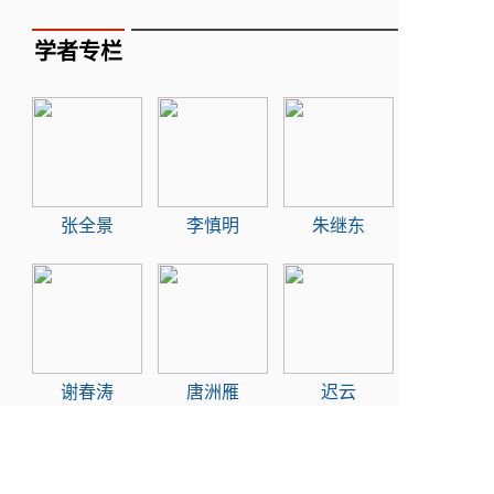
学者专栏
张全景
李慎明
朱继东
谢春涛
唐洲雁
迟云