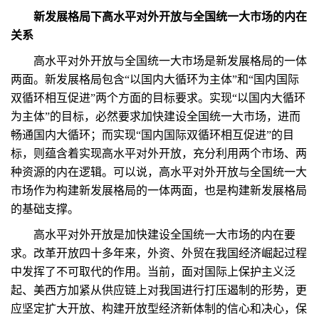
新发展格局下高水平对外开放与全国统一大市场的内在
关系
高水平对外开放与全国统一大市场是新发展格局的一体
两面。新发展格局包含“以国内大循环为主体”和“国内国际
双循环相互促进”两个方面的目标要求。实现“以国内大循环
为主体”的目标，必然要求加快建设全国统一大市场，进而
畅通国内大循环；而实现“国内国际双循环相互促进”的目
标，则蕴含着实现高水平对外开放，充分利用两个市场、两
种资源的内在逻辑。可以说，高水平对外开放与全国统一大
市场作为构建新发展格局的一体两面，也是构建新发展格局
的基础支撑。
高水平对外开放是加快建设全国统一大市场的内在要
求。改革开放四十多年来，外资、外贸在我国经济崛起过程
中发挥了不可取代的作用。当前，面对国际上保护主义泛
起、美西方加紧从供应链上对我国进行打压遏制的形势，更
应坚定扩大开放、构建开放型经济新体制的信心和决心，保