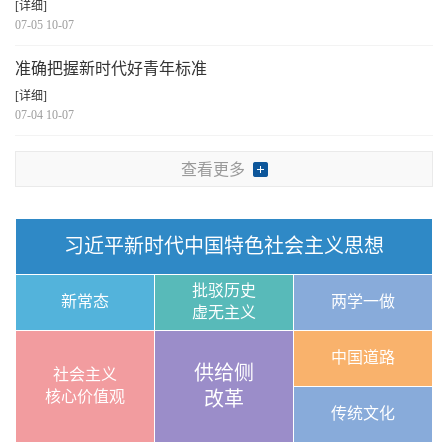
[详细]
07-05 10-07
准确把握新时代好青年标准
[详细]
07-04 10-07
查看更多
习近平新时代中国特色社会主义思想
批驳历史
新常态
两学一做
虚无主义
中国道路
供给侧
社会主义
核心价值观
改革
传统文化