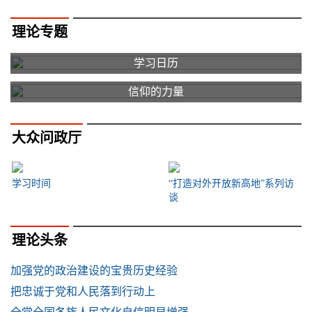
理论专题
学习日历
信仰的力量
大众问政厅
学习时间
“打造对外开放新高地”系列访
谈
理论头条
加强党的政治建设的宝贵历史经验
把忠诚于党和人民落到行动上