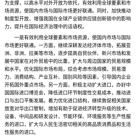
为支撑，以高水平对外开放为依托，有效利用全球要素和市
场资源，使国内市场与国际市场更好联通。同时，加快推动
制度型开放，增强我国在全球产业链供应链创新链中的影响
力，提升在国际经济治理中的话语权。
一是有效利用全球要素和市场资源，使国内市场与国际
市场更好联通。一方面，继续深耕发达经济体市场，拓展亚
洲、非洲、拉美等市场，逐步提高自贸伙伴、新兴市场和发
展中国家在对外贸易中的比重，扩大与周边国家的贸易规模
和水平。优化国际市场布局，综合考虑市场规模、贸易潜
力、消费结构、产业互补、国别风险等因素，引导国内企业
开拓国外重点市场。另一方面，积极主动扩大进口，办好中
国国际进口博览会，降低进口环节制度性交易成本，推动进
口与出口平衡发展。着力优化进口结构，继续敦促相关国家
放宽对华出口管制，增加有助于促进经济转型升级的技术、
设备、中间品和研发设计、节能环保、环境服务等生产性服
务的进口，扩大与人民生活密切相关的高品质消费品和生活
性服务的进口。