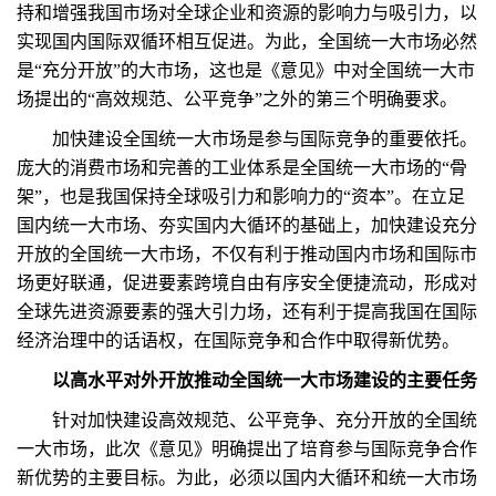
持和增强我国市场对全球企业和资源的影响力与吸引力，以
实现国内国际双循环相互促进。为此，全国统一大市场必然
是“充分开放”的大市场，这也是《意见》中对全国统一大市
场提出的“高效规范、公平竞争”之外的第三个明确要求。
加快建设全国统一大市场是参与国际竞争的重要依托。
庞大的消费市场和完善的工业体系是全国统一大市场的“骨
架”，也是我国保持全球吸引力和影响力的“资本”。在立足
国内统一大市场、夯实国内大循环的基础上，加快建设充分
开放的全国统一大市场，不仅有利于推动国内市场和国际市
场更好联通，促进要素跨境自由有序安全便捷流动，形成对
全球先进资源要素的强大引力场，还有利于提高我国在国际
经济治理中的话语权，在国际竞争和合作中取得新优势。
以高水平对外开放推动全国统一大市场建设的主要任务
针对加快建设高效规范、公平竞争、充分开放的全国统
一大市场，此次《意见》明确提出了培育参与国际竞争合作
新优势的主要目标。为此，必须以国内大循环和统一大市场