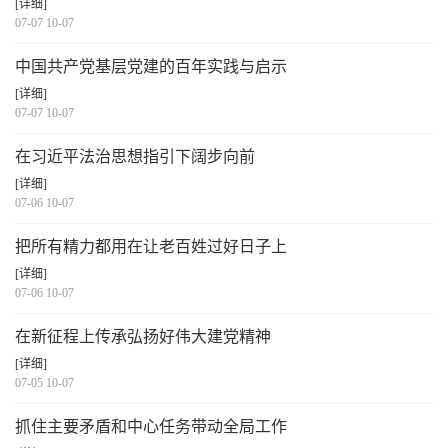
[详细]
07-07 10-07
中国共产党基层党建的百年实践与启示
[详细]
07-07 10-07
在习近平法治思想指引下阔步向前
[详细]
07-06 10-07
把所有精力都用在让老百姓过好日子上
[详细]
07-06 10-07
在新征程上传承弘扬好伟大建党精神
[详细]
07-05 10-07
抓住主要矛盾和中心任务带动全局工作