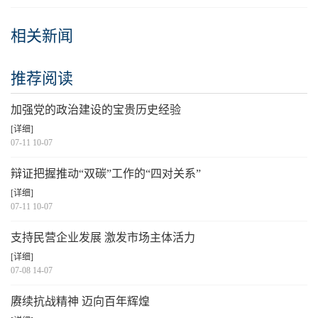
相关新闻
推荐阅读
加强党的政治建设的宝贵历史经验
[详细]
07-11 10-07
辩证把握推动“双碳”工作的“四对关系”
[详细]
07-11 10-07
支持民营企业发展 激发市场主体活力
[详细]
07-08 14-07
赓续抗战精神 迈向百年辉煌