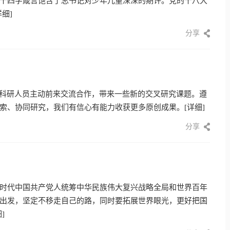
十四字箴言饱含了总书记对少年儿童深深的期许。党的十八大
详细]
分享
少科研人员主动前来交流合作，带来一些新的交叉研究课题。遵
索、协同研究，我们有信心有能力收获更多原创成果。
[详细]
分享
时代中国共产党人统筹中华民族伟大复兴战略全局和世界百年
出发，坚定不移走自己的路，同时要拓展世界眼光，更好把国
]