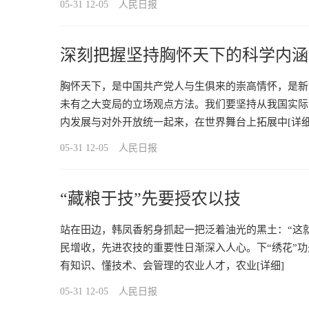
05-31 12-05
人民日报
深刻把握坚持胸怀天下的科学内涵
胸怀天下，是中国共产党人与生俱来的崇高情怀，是新
未有之大变局的立场观点方法。我们要坚持从我国实际
内发展与对外开放统一起来，在世界舞台上拓展中
[详细
05-31 12-05
人民日报
“藏粮于技”先要授农以技
站在田边，韩凤香躬身抓起一把泛着油光的黑土：“这就
民增收，先进农技的重要性日渐深入人心。下“绣花”
有知识、懂技术、会管理的农业人才，农业
[详细]
05-31 12-05
人民日报