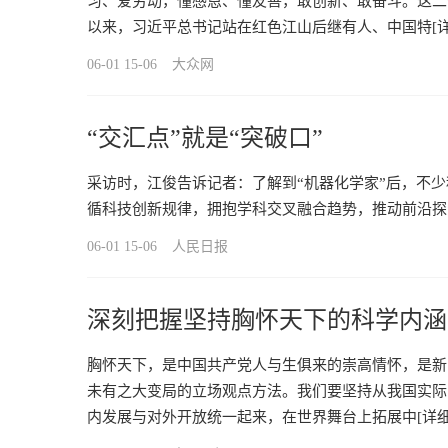
习、爱劳动，懂感恩、懂友善，敢创新、敢奋斗。这二
以来，习近平总书记站在红色江山后继有人、中国特
[
06-01 15-06
大众网
“交汇点”就是“突破口”
采访时，江俊告诉记者：了解到“机器化学家”后，不
循科技创新规律，拥抱学科交叉融合趋势，推动前沿探
06-01 15-06
人民日报
深刻把握坚持胸怀天下的科学内涵
胸怀天下，是中国共产党人与生俱来的崇高情怀，是新
未有之大变局的立场观点方法。我们要坚持从我国实际
内发展与对外开放统一起来，在世界舞台上拓展中
[详细