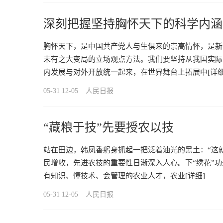
深刻把握坚持胸怀天下的科学内涵
胸怀天下，是中国共产党人与生俱来的崇高情怀，是新
未有之大变局的立场观点方法。我们要坚持从我国实际
内发展与对外开放统一起来，在世界舞台上拓展中
[详细
05-31 12-05
人民日报
“藏粮于技”先要授农以技
站在田边，韩凤香躬身抓起一把泛着油光的黑土：“这就
民增收，先进农技的重要性日渐深入人心。下“绣花”
有知识、懂技术、会管理的农业人才，农业
[详细]
05-31 12-05
人民日报