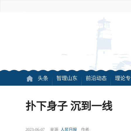
头条
智理山东
前沿动态
理论专
扑下身子 沉到一线
2023-06-07 来源:
人民日报
作者: