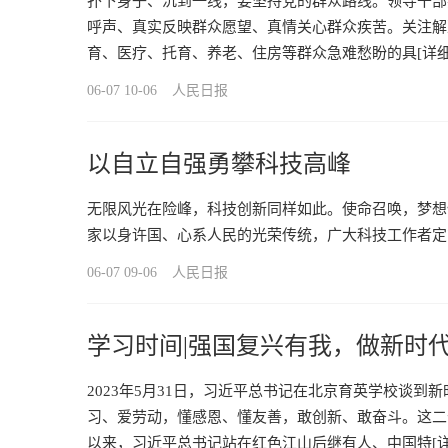
扑下身子、沉到一线，要坚持党的群众路线。领导干部
呼声、真实反映群众愿望、真情关心群众疾苦。关注解
育、医疗、托育、养老、住房等群众急难愁盼的具
[详细
06-07 10-06
人民日报
以自立自强勇攀科技高峰
无限风光在险峰，科技创新同样如此。使命召唤，梦想
家以身许国、心系人民的光荣传统，广大科技工作者定
06-07 09-06
人民日报
学习时间|强国复兴有我，做新时
2023年5月31日，习近平总书记在北京育英学校谈
习、爱劳动，懂感恩、懂友善，敢创新、敢奋斗。这二
以来，习近平总书记站在红色江山后继有人、中国特
[