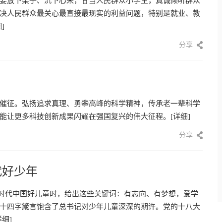
要放下架子、沉下心来，甘当人民群众小学生，真诚倾听群众
决人民群众最关心最直接最现实的利益问题，特别是就业、教
]
分享
催征。弘扬追求真理、勇攀高峰的科学精神，传承老一辈科学
能让更多科技创新成果闪耀在强国复兴的伟大征程。
[详细]
分享
代好少年
到新时代中国好儿童时，给出这些关键词：有志向、有梦想，爱学
十四字箴言饱含了总书记对少年儿童深深的期许。党的十八大
详细]