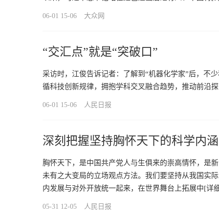
06-01 15-06
大众网
“交汇点”就是“突破口”
采访时，江俊告诉记者：了解到“机器化学家”后，不
循科技创新规律，拥抱学科交叉融合趋势，推动前沿探
06-01 15-06
人民日报
深刻把握坚持胸怀天下的科学内涵
胸怀天下，是中国共产党人与生俱来的崇高情怀，是新
未有之大变局的立场观点方法。我们要坚持从我国实际
内发展与对外开放统一起来，在世界舞台上拓展中
[详细
05-31 12-05
人民日报