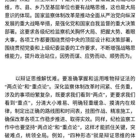
维，市、县、乡乃至基层单位也要有战略思维，这也是大局
意识的体现。国家监察体制改革是推动全面从严治党向纵深
发展的重大战略举措，是强化党和国家自我监督的重大决策
部署。这要求各级纪检监察机关胸怀大局、把握大势、着眼
大事，各项工作都要围绕贯彻中央的顶层设计和决策部署，
围绕贯彻党委和上级纪委监委的工作要求，不断增强战略思
维能力，提升政治站位，因势而谋、应势而动、顺势而为。
以辩证思维解忧难。要准确掌握和运用唯物辩证法的
“两点论”和“重点论”。深化监察体制改革时间紧、任务重，
涉及的事项纷繁复杂，既要求我们看到“两点”，更要求我们
看到“重点”，分清大小难易、明确轻重缓急、摸清内在规
律，制定出正确的路线图和时间表，挂图作战、精准施工，
确保改革各项工作稳步推进、取得实效。同样，纪检监察工
作中也要坚持“两点论”和“重点论”，这样才能抓住关键，突
破难点，统领全局。例如，“四种形态”就是辩证思维的体