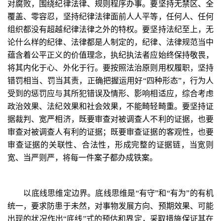
对腐败，围绕纪律法律、规则程序办事。要坚持无禁区、全
覆盖、零容忍，坚持纪律法律面前人人平等，任何人、任何
组织都没有超越纪律法律之外的特权。要坚持法纪至上，无
论什么样的纪律、法律都是人制定的，纪律、法律规范当中
蕴含着公平正义的价值理念，执纪执法者应始终保持敬畏，
将其内化于心、外化于行。要按照法治原则用权履职，坚持
错罚相当、罚当其责，正确把握运用好“四种形态”，行为人
受到的惩罚应与其所犯错误及情形、影响相适应，综合考虑
政治效果、法纪效果和社会效果，不能畸轻畸重。要坚持证
据裁判、宽严相济，既要审查对被调查人不利的证据，也要
审查对被调查人有利的证据；既要审查证据的客观性，也要
审查证据的关联性、合法性，形成完整的证据链，当宽则
宽、当严则严，将每一件案子都办成铁案。
以底线思维定边界。底线思维是“有守”和“有为”的有机
统一，要求防患于未然，对事物发展方向、预期效果、可能
出现的状况作出“底线”式的预估和界定，采取措施保证其在