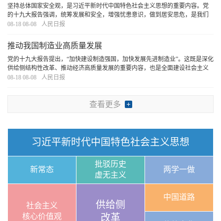
坚持总体国家安全观，是习近平新时代中国特色社会主义思想的重要内容。党
的十九大报告强调，统筹发展和安全，增强忧患意识，做到居安思危，是我们
党治国理政的一个重大原则。习近平同志围绕总体国家安全观发表的一系列重
08-18 08-08
人民日报
要论述，立意高远，内涵丰富，思想深邃，把我...
[详细]
推动我国制造业高质量发展
党的十九大报告提出，“加快建设制造强国，加快发展先进制造业”。这既是深化
供给侧结构性改革、推动经济高质量发展的重要内容，也是全面建设社会主义
现代化强国的客观要求。要推进中国制造向中国创造转变、中国速度向中国质
08-18 08-08
人民日报
量转变、制造大国向制造强国转变，关键是...
[详细]
查看更多
习近平新时代中国特色社会主义思想
批驳历史
新常态
两学一做
虚无主义
中国道路
供给侧
社会主义
核心价值观
改革