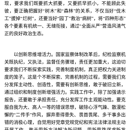
现，要求我们既要抓大抓要，又要抓早抓小，不能顾此失
彼，要正确把握好“树木”和“森林”的关系，不仅当好“伐木
工”拔掉“烂树”，还要当好“园丁”救治“病树”，将“四种形态”
各个要素有机统一、无缝衔接，通过“全面从严”营造风清气
正的良好政治生态。
以创新思维增活力。国家监察体制改革后，纪检监察机
关既执纪，又执法，监督任务骤增，责任更加重大，这迫切
要求我们不断探索实践，完善制度机制，真正把权力关进制
度的笼子。这是个不断探索、完善机制的过程，需要我们充
分发挥主动性、创造性，需要有创新思维，敢于破旧立新，
通过组织和制度创新增强活力。实践工作中，除了加强请示
报告，还要敢于承担责任，充分发挥工作主观能动性。要克
服自我为大、高人一等的错误思想，破除心浮气躁、散漫松
懈的“二传手”作风，摒弃患得患失、畏首畏尾、多干事多出
错的消极心理，自觉用好党章党规党纪和宪法法律法规主动
开展工作，敢于用新方法解决新问题、用新思路谋求新发