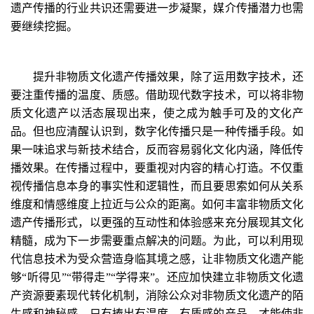
遗产传播的行业共识还需要进一步凝聚，媒介传播潜力也需
要继续挖掘。
提升非物质文化遗产传播效果，除了运用数字技术，还
要注重传播的温度、质感。借助现代数字技术，可以将非物
质文化遗产以活态展现出来，使之成为触手可及的文化产
品。但也应清醒认识到，数字化传播只是一种传播手段。如
果一味追求与新技术结合，反而容易弱化文化内涵，降低传
播效果。在传播过程中，要重视对内容的精心打造。不仅重
视传播信息本身的事实性和逻辑性，而且要思索如何从关系
维度和情感维度上拉近与公众的距离。如何丰富非物质文化
遗产传播形式，以更强的互动性和体验感来充分展现其文化
精髓，成为下一步需要重点解决的问题。为此，可以利用现
代信息技术为受众营造身临其境之感，让非物质文化遗产能
够“听得见”“带得走”“学得来”。还应加快建立非物质文化遗
产资源要素现代转化机制，消除公众对非物质文化遗产的陌
生感和神秘感。只有捧出有温度、有质感的产品，才能使非