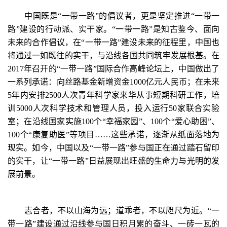
中国既是“一带一路”的倡议者，更是坚定推进“一带一
路”建设的行动派、实干家。“一带一路”是知古鉴今、面向
未来的合作倡议，在“一带一路”建设未来的征程里，中国也
将通过一如既往的实干，与沿线各国共同筑牢发展根基。在
2017年召开的“一带一路”国际合作高峰论坛上，中国做出了
一系列承诺：向丝路基金新增资金1000亿元人民币；在未来
5年内安排2500人次青年科学家来华从事短期科研工作，培
训5000人次科学技术和管理人员，投入运行50家联合实验
室；在沿线国家实施100个“幸福家园”、100个“爱心助困”、
100个“康复助医”等项目……这些承诺，逐渐从纸面落地为
现实。如今，中国以及“一带一路”参与国正在通过踏石留印
的实干，让“一带一路”日益展现出旺盛的生命力与光明的发
展前景。
志合者，不以山海为远；道乖者，不以咫尺为近。“一
带一路”建设通过沿线参与国日积月累的奋斗、一砖一瓦的