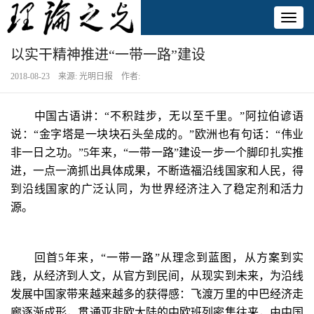
Toggl
naviga
以实干精神推进“一带一路”建设
2018-08-23 来源: 光明日报 作者:
中国古语讲：“不积跬步，无以至千里。”阿拉伯谚语
说：“金字塔是一块块石头垒成的。”欧洲也有句话：“伟业
非一日之功。”5年来，“一带一路”建设一步一个脚印扎实推
进，一点一滴抓出具体成果，不断造福沿线国家和人民，得
到沿线国家的广泛认同，为世界经济注入了稳定剂和活力
源。
回首5年来，“一带一路”从理念到蓝图，从方案到实
践，从经济到人文，从官方到民间，从现实到未来，为沿线
发展中国家带来越来越多的获得感：飞渡万里的中巴经济走
廊逐渐成形，贯通亚非欧大陆的中欧班列密集往来，由中国