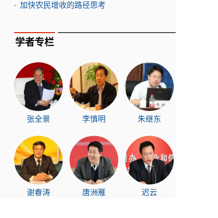
加快农民增收的路径思考
学者专栏
张全景
李慎明
朱继东
谢春涛
唐洲雁
迟云