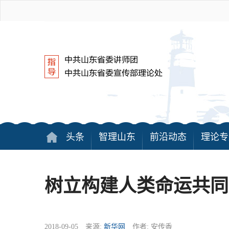
头条
智理山东
前沿动态
理论专
树立构建人类命运共同
2018-09-05 来源:
新华网
作者: 安传香