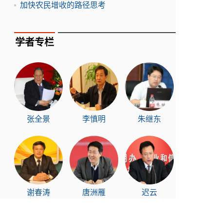
加快农民增收的路径思考
学者专栏
张全景
李慎明
朱继东
谢春涛
唐洲雁
迟云