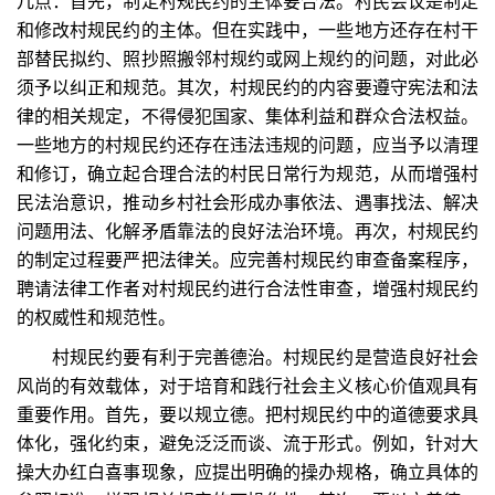
几点：首先，制定村规民约的主体要合法。村民会议是制定
和修改村规民约的主体。但在实践中，一些地方还存在村干
部替民拟约、照抄照搬邻村规约或网上规约的问题，对此必
须予以纠正和规范。其次，村规民约的内容要遵守宪法和法
律的相关规定，不得侵犯国家、集体利益和群众合法权益。
一些地方的村规民约还存在违法违规的问题，应当予以清理
和修订，确立起合理合法的村民日常行为规范，从而增强村
民法治意识，推动乡村社会形成办事依法、遇事找法、解决
问题用法、化解矛盾靠法的良好法治环境。再次，村规民约
的制定过程要严把法律关。应完善村规民约审查备案程序，
聘请法律工作者对村规民约进行合法性审查，增强村规民约
的权威性和规范性。
村规民约要有利于完善德治。村规民约是营造良好社会
风尚的有效载体，对于培育和践行社会主义核心价值观具有
重要作用。首先，要以规立德。把村规民约中的道德要求具
体化，强化约束，避免泛泛而谈、流于形式。例如，针对大
操大办红白喜事现象，应提出明确的操办规格，确立具体的