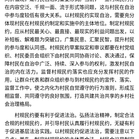
在内容空泛、千规一面、流于形式等问题，这与村民在自治
中参与度较低有很大关系。以村规民约实现自治，需要充分
体现村民在村规民约制定和实施中的主体地位。制定村规民
约，应从村民最关心、最直接、最现实的利益问题出发，以
补短板、解难题为突破口，广集民意、汇聚民智，提升村民
的参与度和认同感。村规民约草案拟定和审议都要在村党组
织、村民委员会组织下由村民共同协商讨论、表决通过，保
障村民在自治中广泛、持续、深入参与的权利，激发村民自
治的内在活力。监督村规民约落实也应充分发挥村民的作
用，让群众代表和群众组织参与到村规民约的宣传、落实、
监督工作中，使之内化为村民自觉遵守的行为准则，形成互
相监督、共同遵守的良好氛围，打造共建共治共享的乡村社
会治理格局。
村规民约要有利于促进法治。弘扬法治精神，制定合法
合规的村规民约，并引导村民认真履行村规民约，无疑有利
于促进基层法治实践。以村规民约促进法治，需要注意以下