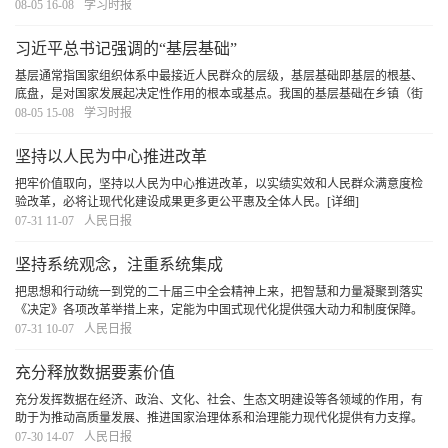
“执行者”，更是维护党的形象、密切党群干群关系的“实践者”。基层干部要情系
08-05 16-08
学习时报
基层，把群众事当家事、把老百姓当家
[详细]
习近平总书记强调的“基层基础”
基层通常指国家组织体系中最接近人民群众的层级，基层基础即基层的根基、
底盘，是对国家发展起决定性作用的根本或基点。我国的基层基础在乡镇（街
道）和村（社区），是社会治理最基本的单元，跟群众的联系最直接最紧密。
08-05 15-08
学习时报
党的十八大以来，习近平总书记多次对基层基础作
[详细]
坚持以人民为中心推进改革
把牢价值取向，坚持以人民为中心推进改革，以实绩实效和人民群众满意度检
验改革，必将让现代化建设成果更多更公平惠及全体人民。
[详细]
07-31 11-07
人民日报
坚持系统观念，注重系统集成
把思想和行动统一到党的二十届三中全会精神上来，把智慧和力量凝聚到落实
《决定》各项改革举措上来，定能为中国式现代化提供强大动力和制度保障。
[详细]
07-31 10-07
人民日报
充分释放数据要素价值
充分发挥数据在经济、政治、文化、社会、生态文明建设等各领域的作用，有
助于为推动高质量发展、推进国家治理体系和治理能力现代化提供有力支撑。
展望未来，我们还需要继续完善数字经济治理，培育数据要素市场，推动数据
07-30 14-07
人民日报