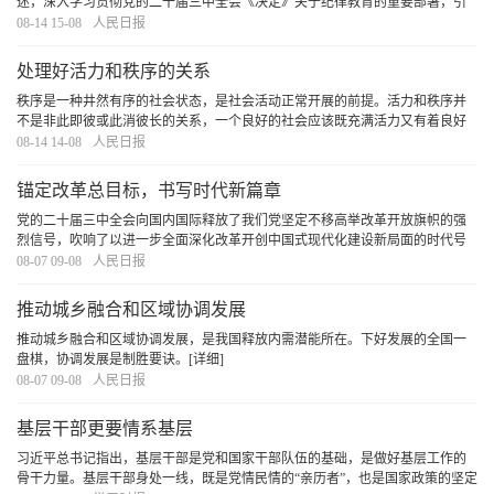
述，深入学习贯彻党的二十届三中全会《决定》关于纪律教育的重要部署，引
导党员干部把增强党性、严守纪律、砥砺作风贯通起来，融入日常、化为习
08-14 15-08
人民日报
惯，综合发挥党的纪律教育约束、保障激励作用。
[详细]
处理好活力和秩序的关系
秩序是一种井然有序的社会状态，是社会活动正常开展的前提。活力和秩序并
不是非此即彼或此消彼长的关系，一个良好的社会应该既充满活力又有着良好
秩序，呈现活力和秩序的有机统一。进一步全面深化改革、推进中国式现代
08-14 14-08
人民日报
化，应当并且能够实现活而不乱、活跃有序的动态平
[详细]
锚定改革总目标，书写时代新篇章
党的二十届三中全会向国内国际释放了我们党坚定不移高举改革开放旗帜的强
烈信号，吹响了以进一步全面深化改革开创中国式现代化建设新局面的时代号
角。
[详细]
08-07 09-08
人民日报
推动城乡融合和区域协调发展
推动城乡融合和区域协调发展，是我国释放内需潜能所在。下好发展的全国一
盘棋，协调发展是制胜要诀。
[详细]
08-07 09-08
人民日报
基层干部更要情系基层
习近平总书记指出，基层干部是党和国家干部队伍的基础，是做好基层工作的
骨干力量。基层干部身处一线，既是党情民情的“亲历者”，也是国家政策的坚定