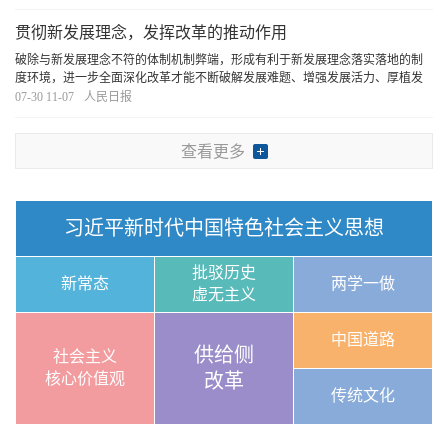
要素更好赋能经济发展和美好生活，构筑国家竞争
[详细]
贯彻新发展理念，发挥改革的推动作用
破除与新发展理念不符的体制机制弊端，形成有利于新发展理念落实落地的制
度环境，进一步全面深化改革才能不断破解发展难题、增强发展活力、厚植发
展优势。
[详细]
07-30 11-07
人民日报
查看更多
习近平新时代中国特色社会主义思想
批驳历史
新常态
两学一做
虚无主义
中国道路
供给侧
社会主义
核心价值观
改革
传统文化