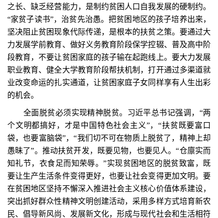
之长、缺乏经营能力，是制约贫困人口自我发展的硬制约。
“家贫子读书”，治贫先治愚。把贫困地区的孩子培养出来，
坚决阻止贫困现象代际传递，是根本的扶贫之策。要通过大
力发展学前教育、做好义务教育阶段保学控辍、普及高中阶
段教育，不要让贫困家庭的孩子输在起跑线上。要大力发展
职业教育、健全大学教育阶段帮扶机制，打开通过多渠道就
业改变命运的扎实通道，让贫困家庭子女同样享有人生出彩
的机会。
全面脱贫必须实现精神脱贫。习近平总书记强调，“两
个文明都搞好，才是中国特色社会主义”，“扶贫既要富口
袋，也要富脑袋”，“我们切不可在物质上脱贫了，精神上却
愚昧了”。推动扶贫开发，既要见物，也要见人。“仓廪实而
知礼节，衣食足而知荣辱。”实现贫困地区的脱贫致富，既
要让生产生活条件变得更好，也要让社会变得更加文明。要
在贫困地区坚持不懈深入推进社会主义核心价值体系建设，
突出抓好群众性精神文明创建活动，采用多样方式培育新农
民、倡导新风尚、发展新文化，形成与现代社会和生活相符