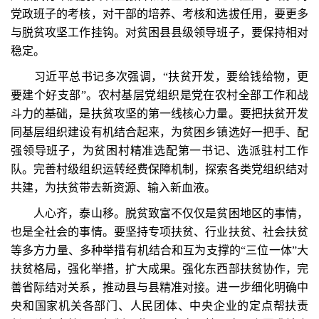
党政班子的考核，对干部的培养、考核和选拔任用，要更多
与脱贫攻坚工作挂钩。对贫困县县级领导班子，要保持相对
稳定。
习近平总书记多次强调，“扶贫开发，要给钱给物，更
要建个好支部”。农村基层党组织是党在农村全部工作和战
斗力的基础，是扶贫攻坚的第一线核心力量。要把扶贫开发
同基层组织建设有机结合起来，为贫困乡镇选好一把手、配
强领导班子，为贫困村精准选配第一书记、选派驻村工作
队。完善村级组织运转经费保障机制，探索各类党组织结对
共建，为扶贫带去新资源、输入新血液。
人心齐，泰山移。脱贫致富不仅仅是贫困地区的事情，
也是全社会的事情。要坚持专项扶贫、行业扶贫、社会扶贫
等多方力量、多种举措有机结合和互为支撑的“三位一体”大
扶贫格局，强化举措，扩大成果。强化东西部扶贫协作，完
善省际结对关系，推动县与县精准对接。进一步细化明确中
央和国家机关各部门、人民团体、中央企业的定点帮扶责