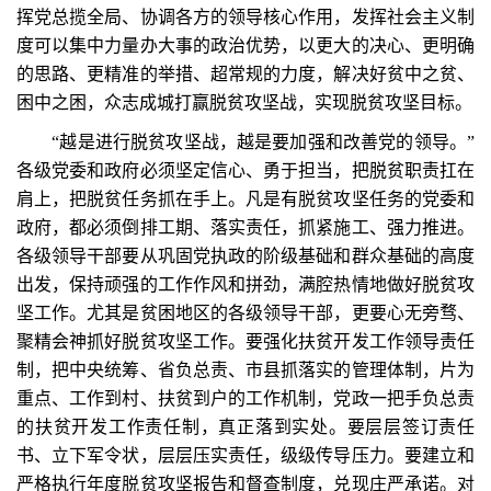
挥党总揽全局、协调各方的领导核心作用，发挥社会主义制
度可以集中力量办大事的政治优势，以更大的决心、更明确
的思路、更精准的举措、超常规的力度，解决好贫中之贫、
困中之困，众志成城打赢脱贫攻坚战，实现脱贫攻坚目标。
“越是进行脱贫攻坚战，越是要加强和改善党的领导。”
各级党委和政府必须坚定信心、勇于担当，把脱贫职责扛在
肩上，把脱贫任务抓在手上。凡是有脱贫攻坚任务的党委和
政府，都必须倒排工期、落实责任，抓紧施工、强力推进。
各级领导干部要从巩固党执政的阶级基础和群众基础的高度
出发，保持顽强的工作作风和拼劲，满腔热情地做好脱贫攻
坚工作。尤其是贫困地区的各级领导干部，更要心无旁骛、
聚精会神抓好脱贫攻坚工作。要强化扶贫开发工作领导责任
制，把中央统筹、省负总责、市县抓落实的管理体制，片为
重点、工作到村、扶贫到户的工作机制，党政一把手负总责
的扶贫开发工作责任制，真正落到实处。要层层签订责任
书、立下军令状，层层压实责任，级级传导压力。要建立和
严格执行年度脱贫攻坚报告和督查制度，兑现庄严承诺。对