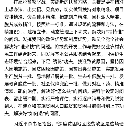
打赢脱贫攻坚战，实施新的扶贫方略，关键是要在精准
上想办法、出实招、见真效，切实做到扶持对象精准、项目
安排精准、资金使用精准、措施到户精准、因村派人精准、
脱贫成效精准。按照统一标准，通过规范的流程和方法，在
精准识别、建档立卡、动态管理上下功夫，解决好“扶持谁”
的问题。发挥我国的政治优势和制度优势，动员全党全社会
解决好“谁来扶”的问题。将扶贫开发工作与做好农业农村农
民工作结合起来，同发展基本公共服务结合起来，同保护生
态环境结合起来，下足“绣花”功夫，找准致贫原因，坚持因
人因地施策、因贫困原因施策、因贫困类型施策，实施发展
生产脱贫一批、易地搬迁脱贫一批、生态补偿脱贫一批、发
展教育脱贫一批、社会保障兜底一批，做到对症下药、精准
滴灌、靶向治疗，解决好“怎么扶”的问题。要科学设定时间
表、留出缓冲期、实行严格评估、实行逐户销号和做到脱贫
到人，在建立和实施贫困人口脱贫和贫困县摘帽机制上下功
夫，解决好“如何退”的问题。
习近平总书记指出，“深度贫困地区脱贫攻坚是这场硬