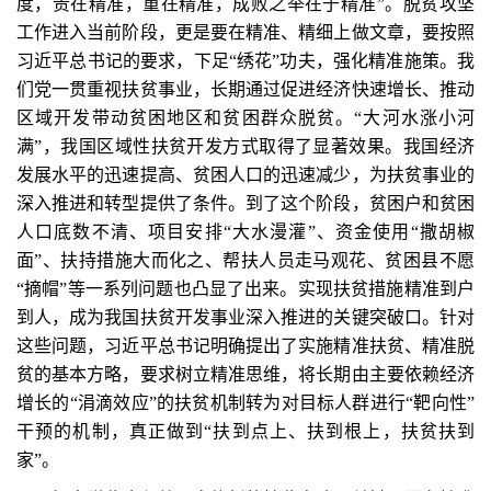
度，贵在精准，重在精准，成败之举在于精准”。脱贫攻坚
工作进入当前阶段，更是要在精准、精细上做文章，要按照
习近平总书记的要求，下足“绣花”功夫，强化精准施策。我
们党一贯重视扶贫事业，长期通过促进经济快速增长、推动
区域开发带动贫困地区和贫困群众脱贫。“大河水涨小河
满”，我国区域性扶贫开发方式取得了显著效果。我国经济
发展水平的迅速提高、贫困人口的迅速减少，为扶贫事业的
深入推进和转型提供了条件。到了这个阶段，贫困户和贫困
人口底数不清、项目安排“大水漫灌”、资金使用“撒胡椒
面”、扶持措施大而化之、帮扶人员走马观花、贫困县不愿
“摘帽”等一系列问题也凸显了出来。实现扶贫措施精准到户
到人，成为我国扶贫开发事业深入推进的关键突破口。针对
这些问题，习近平总书记明确提出了实施精准扶贫、精准脱
贫的基本方略，要求树立精准思维，将长期由主要依赖经济
增长的“涓滴效应”的扶贫机制转为对目标人群进行“靶向性”
干预的机制，真正做到“扶到点上、扶到根上，扶贫扶到
家”。