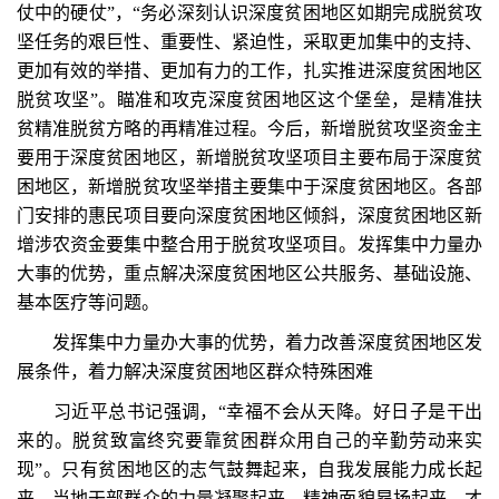
仗中的硬仗”，“务必深刻认识深度贫困地区如期完成脱贫攻
坚任务的艰巨性、重要性、紧迫性，采取更加集中的支持、
更加有效的举措、更加有力的工作，扎实推进深度贫困地区
脱贫攻坚”。瞄准和攻克深度贫困地区这个堡垒，是精准扶
贫精准脱贫方略的再精准过程。今后，新增脱贫攻坚资金主
要用于深度贫困地区，新增脱贫攻坚项目主要布局于深度贫
困地区，新增脱贫攻坚举措主要集中于深度贫困地区。各部
门安排的惠民项目要向深度贫困地区倾斜，深度贫困地区新
增涉农资金要集中整合用于脱贫攻坚项目。发挥集中力量办
大事的优势，重点解决深度贫困地区公共服务、基础设施、
基本医疗等问题。
发挥集中力量办大事的优势，着力改善深度贫困地区发
展条件，着力解决深度贫困地区群众特殊困难
习近平总书记强调，“幸福不会从天降。好日子是干出
来的。脱贫致富终究要靠贫困群众用自己的辛勤劳动来实
现”。只有贫困地区的志气鼓舞起来，自我发展能力成长起
来，当地干部群众的力量凝聚起来，精神面貌昂扬起来，才