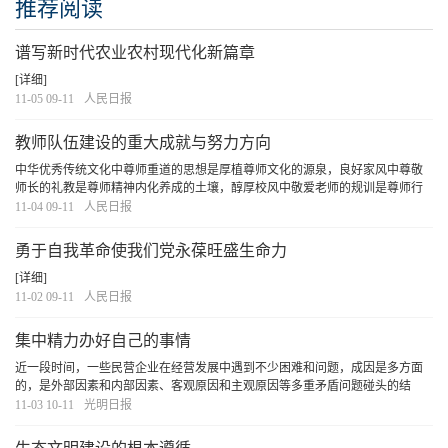
推荐阅读
谱写新时代农业农村现代化新篇章
[详细]
11-05 09-11
人民日报
教师队伍建设的重大成就与努力方向
中华优秀传统文化中尊师重道的思想是厚植尊师文化的源泉，良好家风中尊敬
师长的礼教是尊师精神内化养成的土壤，醇厚校风中敬爱老师的规训是尊师行
为固化的结晶，社会氛围中感念师恩的行动是礼敬教师的感召。要加强尊师宣
11-04 09-11
人民日报
传，明确教师的权利和义务，避免“校闹”。要...
[详细]
勇于自我革命使我们党永葆旺盛生命力
[详细]
11-02 09-11
人民日报
集中精力办好自己的事情
近一段时间，一些民营企业在经营发展中遇到不少困难和问题，成因是多方面
的，是外部因素和内部因素、客观原因和主观原因等多重矛盾问题碰头的结
果。
[详细]
11-03 10-11
光明日报