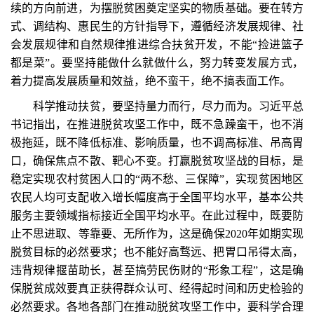
续的方向前进，为摆脱贫困奠定坚实的物质基础。要在转方
式、调结构、惠民生的方针指导下，遵循经济发展规律、社
会发展规律和自然规律推进综合扶贫开发，不能“捡进篮子
都是菜”。要坚持能做什么就做什么，努力转变发展方式，
着力提高发展质量和效益，绝不蛮干，绝不搞表面工作。
科学推动扶贫，要坚持量力而行，尽力而为。习近平总
书记指出，在推进脱贫攻坚工作中，既不急躁蛮干，也不消
极拖延，既不降低标准、影响质量，也不调高标准、吊高胃
口，确保焦点不散、靶心不变。打赢脱贫攻坚战的目标，是
稳定实现农村贫困人口的“两不愁、三保障”，实现贫困地区
农民人均可支配收入增长幅度高于全国平均水平，基本公共
服务主要领域指标接近全国平均水平。在此过程中，既要防
止不思进取、等靠要、无所作为，这是确保2020年如期实现
脱贫目标的必然要求；也不能好高骛远、把胃口吊得太高，
违背规律揠苗助长，甚至搞劳民伤财的“形象工程”，这是确
保脱贫成效要真正获得群众认可、经得起时间和历史检验的
必然要求。各地各部门在推动脱贫攻坚工作中，要科学合理