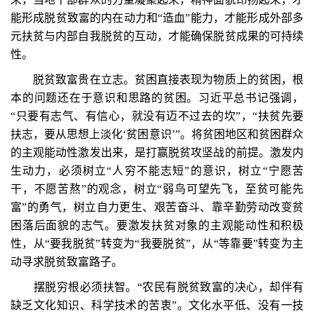
能形成脱贫致富的内在动力和“造血”能力，才能形成外部多
元扶贫与内部自我脱贫的互动，才能确保脱贫成果的可持续
性。
脱贫致富贵在立志。贫困直接表现为物质上的贫困，根
本的问题还在于意识和思路的贫困。习近平总书记强调，
“只要有志气、有信心，就没有迈不过去的坎”，“扶贫先要
扶志，要从思想上淡化‘贫困意识’”。将贫困地区和贫困群众
的主观能动性激发出来，是打赢脱贫攻坚战的前提。激发内
生动力，必须树立“人穷不能志短”的意识，树立“宁愿苦
干，不愿苦熬”的观念，树立“弱鸟可望先飞，至贫可能先
富”的勇气，树立自力更生、艰苦奋斗、靠辛勤劳动改变贫
困落后面貌的志气。要激发扶贫对象的主观能动性和积极
性，从“要我脱贫”转变为“我要脱贫”，从“等靠要”转变为主
动寻求脱贫致富路子。
摆脱穷根必须扶智。“农民有脱贫致富的决心，却伴有
缺乏文化知识、科学技术的苦衷”。文化水平低、没有一技