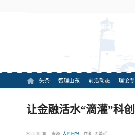
头条
智理山东
前沿动态
理论专
让金融活水“滴灌”科
2024-10-30 来源:
人民日报
作者: 孟繁哲