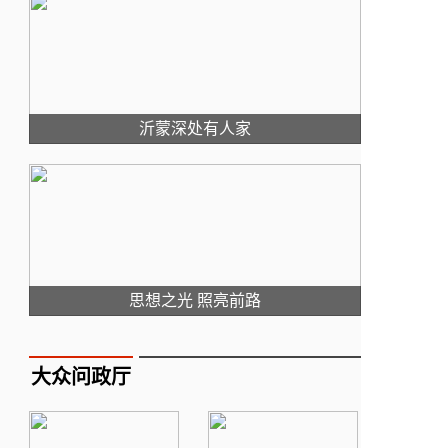
沂蒙深处有人家
思想之光 照亮前路
大众问政厅