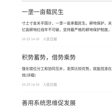
一垄一亩载民生
寸土寸金关乎国计，一垄一亩承载民生。耕地保护，关
亿亩耕地红线牢不可破，坚持最严格的耕地保护制度，
10-29 14-10
人民日报
积势蓄势，借势乘势
强化错位分工和协同互补，发挥比较优势，就能找准在
效
[详细]
10-29 14-10
人民日报
善用系统思维促发展