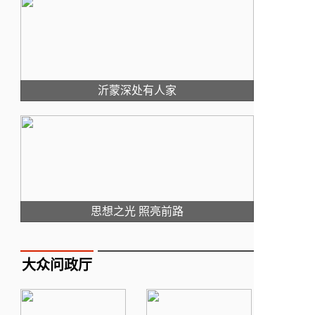
沂蒙深处有人家
思想之光 照亮前路
大众问政厅