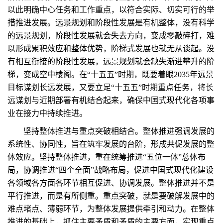
以此明确中心任务和工作重点，以符合实际、切实可行的举
措推进发展。远景规划和阶段性发展是有机整体，没有科学
的远景规划，阶段性发展就会失去方向，变成零敲碎打，难
以形成累积效应和整体优势，阶梯式发展也就无从谈起。没
有相互衔接的阶段性发展，远景规划就会缺失渐进攀升的阶
梯，变成空中楼阁。在“十五五”时期，既要着眼2035年远景
目标谋划长远发展，又要立足“十五五”时期重点任务，将长
远谋划与近期部署有机结合起来，确保中国式现代化各项事
业在接力中持续推进。
坚持整体推进与重点突破相结合。整体推进强调发展的
系统性、协同性，旨在筑牢发展的台阶，形成共促发展的整
体效应。坚持整体推进，重在统筹推进“五位一体”总体布
局，协调推进“四个全面”战略布局，促进中国式现代化建设
各领域各方面各环节相互促进、协调发展。整体推进并不是
平行推进，而是有所侧重。重点突破，就是要破解发展中的
难点堵点、薄弱环节，为整体发展提供牵引和动力。在整体
推进的基础上，抓住主要矛盾和矛盾的主要方面，实现重点