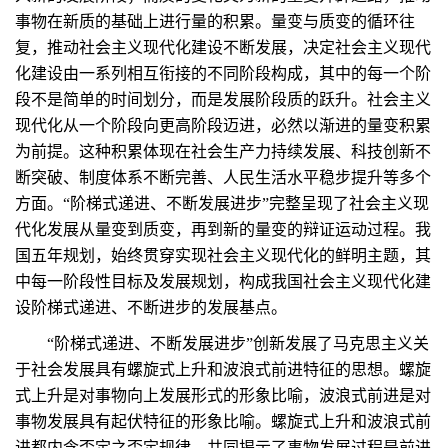
事物在新质的基础上进行量的积累。量变与质变的循环往
复，推动社会主义现代化建设不断发展，决定社会主义现代
化建设由一系列相互衔接的不同阶段构成，其中的每一个阶
段不是简单的时间划分，而是发展阶段质的跃升。社会主义
现代化从一个阶段向更高阶段迈进，必然以渐进的量变积累
为前提。这种积累体现在社会生产力持续发展、科技创新不
断突破、制度体系不断完善、人民生活水平稳步提升等多个
方面。“阶梯式递进、不断发展进步”完整呈现了社会主义现
代化发展从量变到质变，再到新的量变的辩证运动过程。我
国五年规划，始终贯穿实现社会主义现代化的鲜明主题，其
中每一阶段性目标及发展规划，构成我国社会主义现代化建
设阶梯式递进、不断进步的发展基点。
“阶梯式递进、不断发展进步”创新发展了马克思主义关
于社会发展具有螺旋式上升和波浪式前进特征的思想。螺旋
式上升是对事物向上发展形式的形象比喻，波浪式前进是对
事物发展具有起伏特征的形象比喻。螺旋式上升和波浪式前
进都内含否定之否定规律，共同揭示了事物发展过程是前进