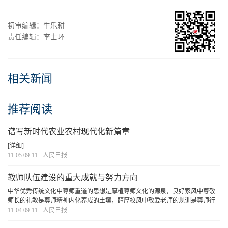
初审编辑：牛乐耕
责任编辑：李士环
相关新闻
推荐阅读
谱写新时代农业农村现代化新篇章
[详细]
11-05 09-11
人民日报
教师队伍建设的重大成就与努力方向
中华优秀传统文化中尊师重道的思想是厚植尊师文化的源泉，良好家风中尊敬
师长的礼教是尊师精神内化养成的土壤，醇厚校风中敬爱老师的规训是尊师行
为固化的结晶，社会氛围中感念师恩的行动是礼敬教师的感召。要加强尊师宣
11-04 09-11
人民日报
传，明确教师的权利和义务，避免“校闹”。要...
[详细]