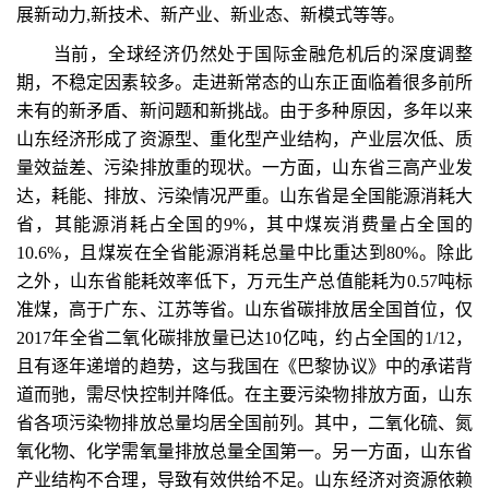
展新动力,新技术、新产业、新业态、新模式等等。
当前，全球经济仍然处于国际金融危机后的深度调整
期，不稳定因素较多。走进新常态的山东正面临着很多前所
未有的新矛盾、新问题和新挑战。由于多种原因，多年以来
山东经济形成了资源型、重化型产业结构，产业层次低、质
量效益差、污染排放重的现状。一方面，山东省三高产业发
达，耗能、排放、污染情况严重。山东省是全国能源消耗大
省，其能源消耗占全国的9%，其中煤炭消费量占全国的
10.6%，且煤炭在全省能源消耗总量中比重达到80%。除此
之外，山东省能耗效率低下，万元生产总值能耗为0.57吨标
准煤，高于广东、江苏等省。山东省碳排放居全国首位，仅
2017年全省二氧化碳排放量已达10亿吨，约占全国的1/12，
且有逐年递增的趋势，这与我国在《巴黎协议》中的承诺背
道而驰，需尽快控制并降低。在主要污染物排放方面，山东
省各项污染物排放总量均居全国前列。其中，二氧化硫、氮
氧化物、化学需氧量排放总量全国第一。另一方面，山东省
产业结构不合理，导致有效供给不足。山东经济对资源依赖