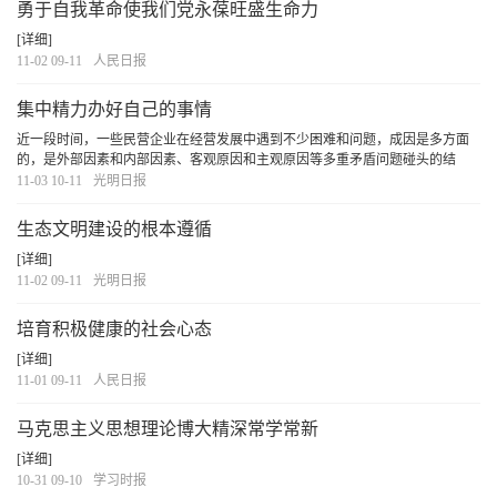
勇于自我革命使我们党永葆旺盛生命力
[详细]
11-02 09-11
人民日报
集中精力办好自己的事情
近一段时间，一些民营企业在经营发展中遇到不少困难和问题，成因是多方面
的，是外部因素和内部因素、客观原因和主观原因等多重矛盾问题碰头的结
果。
[详细]
11-03 10-11
光明日报
生态文明建设的根本遵循
[详细]
11-02 09-11
光明日报
培育积极健康的社会心态
[详细]
11-01 09-11
人民日报
马克思主义思想理论博大精深常学常新
[详细]
10-31 09-10
学习时报