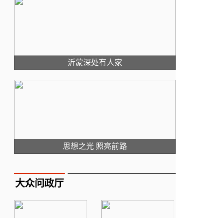
沂蒙深处有人家
思想之光 照亮前路
大众问政厅