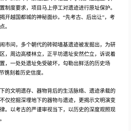
置制度要求，项目马上停工对遗迹进行原址保护。
揭开越国都城的神秘面纱。“先考古、后出让”，考
点。
市间，多个朝代的砖砌墙基遗迹被发掘出，为研
区，周边高楼林立，正平坊遗址安然伫立，诉说着
置，一处处遗址免受破坏，勾勒出鲜活的历史场
细节镌刻着历史信度。
的文明遗存、器物背后的生活脉络、遗迹承载的
不仅挖掘深埋地下的器物与遗迹，更揭示文明演变
律。以考古的严谨审视当下，以历史的深度观照现
。