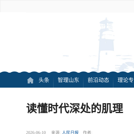
头条
智理山东
前沿动态
理论专
读懂时代深处的肌理
2026-06-10 来源:
人民日报
作者: