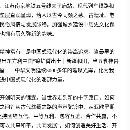
。江苏南京地铁五号线夫子庙站，现代列车线路和
垒层直观呈现，给人以古今同频之感。古遗址、老
民俗风情与发展脉络。加强城乡建设中历史文化保
也拥有历久弥新的韵味。
神富有，是中国式现代化的崇高追求。当最早的
星出东方利中国”锦护臂出土于新疆和田，当五乳神兽
福……中华文明延续5000多年的璀璨光辉，化为我
进中国式现代化的澎湃力量。
创明天的锦囊。当世界走到新的十字路口，如何
之问？从古代丝绸之路的声声驼铃中，从亚欧早期
坚持团结互信、平等互利、包容互鉴、合作共赢，不
可以共享和平，共同发展”。如何创造美好生活、开