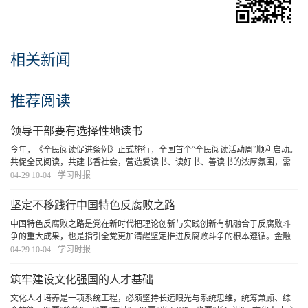
相关新闻
推荐阅读
领导干部要有选择性地读书
今年，《全民阅读促进条例》正式施行，全国首个“全民阅读活动周”顺利启动。
共促全民阅读，共建书香社会，营造爱读书、读好书、善读书的浓厚氛围，需
要领导干部率先垂范，既要在“爱读书”“善读书”上下功夫，更要在“读好书”上见
04-29 10-04
学习时报
真章。
[详细]
坚定不移践行中国特色反腐败之路
中国特色反腐败之路是党在新时代把理论创新与实践创新有机融合于反腐败斗
争的重大成果，也是指引全党更加清醒坚定推进反腐败斗争的根本遵循。金融
是深化整治腐败的重点领域，必须坚定不移践行中国特色反腐败之路，打好金
04-29 10-04
学习时报
融领域反腐败斗争攻坚战持久战总体战，为加快建
[详细]
筑牢建设文化强国的人才基础
文化人才培养是一项系统工程，必须坚持长远眼光与系统思维，统筹兼顾、综