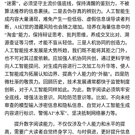
“迷雾”，必须坚守主流价值底线，保持清醒的鉴别力，不被
算法推荐的信息裹挟。二是去伪存真的辨别力。人工智能生
成内容大量涌现，难免产生一些低俗、虚假信息误导读者判
断，AI幻觉的潜藏风险也会随之增加。培养在海量信息中的
“淘金”能力，保持辩证思考、批判思维，养成交叉比对、溯
源查证等习惯，才能不盲从轻信。三是人机协同的创造力。
人工智能技术发展是大势所趋，我们既不能将其拒之门外，
也不可对其过度依赖。应加强人机协同共创，通过更科学地
向人工智能提问、对生成内容进行二次加工与升华等，使人
工智能成为拓展认知边界、提高个人能力的“外脑”。四是防
微杜渐的敬畏力。回顾历史，技术发展通常都快于监管制度
创新，对于人工智能同样如此。为此，数字阅读必须筑牢安
全底线，增强法治意识、风险防范意识等。比如，不向未经
审查的模型输入涉密信息和隐私信息、自觉对人工智能生成
内容进行标识、警惕AI“水军”、坚决抵制网络暴力等。
提升数字阅读能力，不仅仅涉及个人能力和水平的提
高，需要广大读者自觉终身学习、与时俱进，更好提升信息