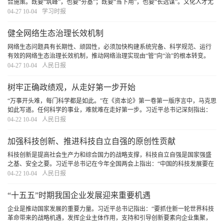
合施策。既要“筑峰”，也要“夯基”；既要“当下用”，也要“长远谋”。文化人才尤
其是文艺人才的成长有其自身规律和特点，必须深刻洞察当前人才队伍呈现的
04-27 10-04
学习时报
新特点、面对的新形势、出现的新问题
[详细]
健全网络生态治理长效机制
网络生态问题具有长期性、顽固性，必须加快构建系统完备、科学规范、运行
有效的网络生态治理长效机制，推动网络治理实现由“管”向“治”的根本转变。
[详细]
04-27 10-04
人民日报
树牢正确政绩观，从走好第一步开始
“万事开头难，每门科学都是如此。”在《资本论》第一卷第一版序言中，马克思
如此写道。任何科学的事业，难就难在走好第一步。习近平总书记深刻指出：
“第一步走错了就不行。如果抱着当官谋利的想法，那做的一切事情都不会对。”
04-22 10-04
人民日报
对于党员干部而言，走好第一步是树立和
[详细]
加强科技创新、推进科技自立自强的原创性贡献
科技创新是提高社会生产力和综合国力的战略支撑，科技自立自强是国家强盛
之基、安全之要。习近平总书记在今年全国两会上指出：“中国的科技发展要在
国际上开展合作的同时，坚持独立自主、自立自强，更好承担起我们的历史责
04-22 10-04
人民日报
任。”这一重要论述，深刻揭示了加强科技创新
[详细]
“十五五”时期我国企业发展迎来重要机遇
企业是推动国家发展的重要力量。习近平总书记指出：“要抓住新一轮世界科技
革命带来的战略机遇，发挥企业主体作用，支持和引导创新要素向企业集聚，