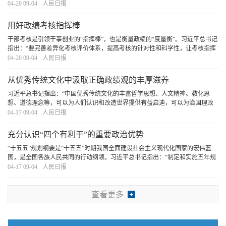
不断增强企业创新动力、创新活力、创新实力。”“十五五”规划纲要确定了未来
04-20 09-04
人民日报
五年国家发展的主要目标和重大任务。随着
[详细]
用好政绩考核指挥棒
干部考核是引领干事创业的“指挥棒”，也是衡量政绩的“度量衡”。习近平总书记
指出：“要完善差异化考核评价体系，提高考核的针对性和科学性，让考核指挥
棒真正管用。”引导广大党员干部树立和践行正确政绩观，创造造福人民、群众
04-20 09-04
人民日报
公认的政绩，必须用好政绩考核指挥棒
[详细]
从优秀传统文化中汲取正确政绩观的丰厚滋养
习近平总书记指出：“中国优秀传统文化的丰富哲学思想、人文精神、教化思
想、道德理念等，可以为人们认识和改造世界提供有益启迪，可以为治国理政
提供有益启示”。我们要坚持古为今用、推陈出新，结合实际，不断从中华优秀
04-17 09-04
人民日报
传统文化中汲取正确政绩观的丰厚滋养。
[详细]
充分认识“四个有利于”的重要政治优势
“十五五”规划纲要是“十五五”时期我国全面建设社会主义现代化国家的宏伟蓝
图，是全国各族人民共同的行动纲领。习近平总书记指出：“制定和实施五年规
划是我们党治国理政一条重要经验，是中国特色社会主义制度一个重要政治优
04-17 09-04
人民日报
势，有利于实现党的领导，有利于集中力量
[详细]
查看更多