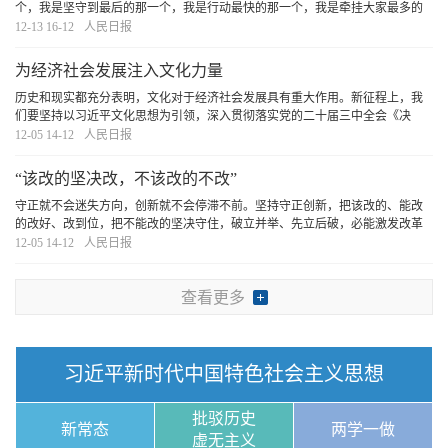
个，我是坚守到最后的那一个，我是行动最快的那一个，我是牵挂大家最多的
那一个……”搞清楚“我是谁、为了谁、依靠谁”的问题，才能永葆共产党人的本
12-13 16-12
人民日报
色。
[详细]
为经济社会发展注入文化力量
历史和现实都充分表明，文化对于经济社会发展具有重大作用。新征程上，我
们要坚持以习近平文化思想为引领，深入贯彻落实党的二十届三中全会《决
定》提出的深化文化体制机制改革的战略部署，不断提升文化的思想引领力、
12-05 14-12
人民日报
知识创造力、生产供给力、国际传播力，为经济社会
[详细]
“该改的坚决改，不该改的不改”
守正就不会迷失方向，创新就不会停滞不前。坚持守正创新，把该改的、能改
的改好、改到位，把不能改的坚决守住，破立并举、先立后破，必能激发改革
的强大活力，打开改革发展新天地。
[详细]
12-05 14-12
人民日报
查看更多
习近平新时代中国特色社会主义思想
批驳历史
新常态
两学一做
虚无主义