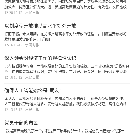
这就是超大规模市场的体量优势，回旋从容空间广；这就是区域协调发展的叠
加效应，优势互补潜力大。进一步提高政策措施的针对性、有效性，发挥比较
优势、缩小发展差距，培育新动能，必将打造出更多新的增长极，推动优势互
12-20 10-12
人民日报
补、高质量发展的区域经济布局加快形成。
[详细]
以制度型开放推动高水平对外开放
行而不辍，未来可期。在持续推进高水平对外开放的征程上，制度型开放必将
发挥更加关键的作用。
[详细]
12-16 16-12
学习时报
深入领会对经济工作的规律性认识
只有按照规律行事，才能取得更好的工作实效和成绩。五个“必须统筹”是做好经
济工作的重要规律性认识，要牢牢把握。学习好、领会好、运用好习近平经济
思想，坚持用科学方法谋划和推进经济工作，我们定能掌握发展主动、做到行
12-16 15-12
人民日报
稳致远。
[详细]
确保人工智能始终是“朋友”
无论人工智能发展到何种程度，它都源自人类的设计，都是人类智慧的延伸。
人工智能代劳得越来越多、变得越来越智慧，我们必须做好防范，确保它始终
是“朋友”。
[详细]
12-13 17-12
人民日报
党员干部的角色
“我是离开最晚的那一个，我是开工最早的那一个，我是想到自己最少的那一