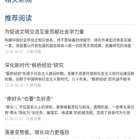
推荐阅读
为促进文明交流互鉴贡献社会学力量
构建中国社会学自主知识体系，并不意味着封闭保守、排斥外来知识体系另搞
一套，而是要以开放包容的姿态吸收人类一切优秀文明成果，拓展研究的深度
和广度，在形成中国特色并增强主体性的同时，进一步推动不同文明互学互
12-24 16-12
人民日报
鉴。当前，世界多极化、经济全球化、社会信息化、
[详细]
深化新时代“枫桥经验”研究
“枫桥经验”形成于社会主义建设时期，发展于改革开放和社会主义现代化建设新
时期，创新于中国特色社会主义新时代。几十年来，“枫桥经验”的内涵不断丰
富，从社会治安领域扩展到经济、政治、文化、社会、生态文明等领域。我国
12-24 16-12
人民日报
社会学界以新时代“枫桥经验”为典型，对
[详细]
“牵好头”也要“负好责”
“牵头”，不仅是名义上的领衔，更意味着责任与担当。遗憾的是，一些牵头单位
将“牵头”简化为“派任务、催落实、收成果”的机械流程，忽视了自身作为引领
者、协调者的职责。更有甚者，一些牵头单位将配合部门视为单纯的执行者，
12-20 15-12
人民日报
自己置身事外，不愿承担责任，将“牵头
[详细]
落差变势能，增长动力更强劲