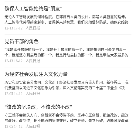
稳致远。
[详细]
确保人工智能始终是“朋友”
无论人工智能发展到何种程度，它都源自人类的设计，都是人类智慧的延伸。
人工智能代劳得越来越多、变得越来越智慧，我们必须做好防范，确保它始终
是“朋友”。
[详细]
12-13 17-12
人民日报
党员干部的角色
“我是离开最晚的那一个，我是开工最早的那一个，我是想到自己最少的那一
个，我是坚守到最后的那一个，我是行动最快的那一个，我是牵挂大家最多的
那一个……”搞清楚“我是谁、为了谁、依靠谁”的问题，才能永葆共产党人的本
12-13 16-12
人民日报
色。
[详细]
为经济社会发展注入文化力量
历史和现实都充分表明，文化对于经济社会发展具有重大作用。新征程上，我
们要坚持以习近平文化思想为引领，深入贯彻落实党的二十届三中全会《决
定》提出的深化文化体制机制改革的战略部署，不断提升文化的思想引领力、
12-05 14-12
人民日报
知识创造力、生产供给力、国际传播力，为经济社会
[详细]
“该改的坚决改，不该改的不改”
守正就不会迷失方向，创新就不会停滞不前。坚持守正创新，把该改的、能改
的改好、改到位，把不能改的坚决守住，破立并举、先立后破，必能激发改革
的强大活力，打开改革发展新天地。
[详细]
12-05 14-12
人民日报