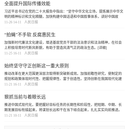
全面提升国际传播效能
习近平总书记在党的二十大报告中指出：“坚守中华文化立场，提炼展示中华文
明的精神标识和文化精髓，加快构建中国话语和中国叙事体系，讲好中国故
事、传播好中国声音，展现可信、可爱、可敬的中国形象。”党的二十届三中全
11-26 14-11
人民日报
会《决定》提出：“加快构建中国话语和中国叙
[详细]
“拍蝇”不手软 反腐惠民生
加强新时代廉洁文化建设，增进基层党员干部的法治意识和法治精神，在社会
上积极培育时代新风新貌，有助于营造风清气正的政治生态。
[详细]
11-25 16-11
人民日报
始终坚守守正创新这一重大原则
推动改革在更大范围更深层次取得新突破新成效。加强前瞻性研究，使制定的
规划和政策体现时代性、把握规律性、富于创造性。坚持创新在我国现代化建
设全局中的核心地位，顺应时代发展新趋势、实践发展新要求、人民群众新期
11-21 16-11
人民日报
待，大力推进理论创新、实践创新、制度创新、文
[详细]
狠抓当前与着眼长远
推进中国式现代化，要把握好目标任务的长期性和阶段性，把短期、中期、长
期发展目标衔接起来，将谋划长远和干在当下结合起来，扎扎实实向前推进。
[详细]
11-21 10-11
人民日报