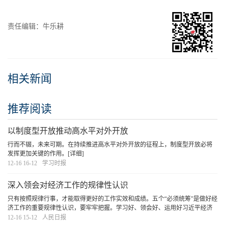
责任编辑：牛乐耕
相关新闻
推荐阅读
以制度型开放推动高水平对外开放
行而不辍，未来可期。在持续推进高水平对外开放的征程上，制度型开放必将
发挥更加关键的作用。
[详细]
12-16 16-12
学习时报
深入领会对经济工作的规律性认识
只有按照规律行事，才能取得更好的工作实效和成绩。五个“必须统筹”是做好经
济工作的重要规律性认识，要牢牢把握。学习好、领会好、运用好习近平经济
思想，坚持用科学方法谋划和推进经济工作，我们定能掌握发展主动、做到行
12-16 15-12
人民日报