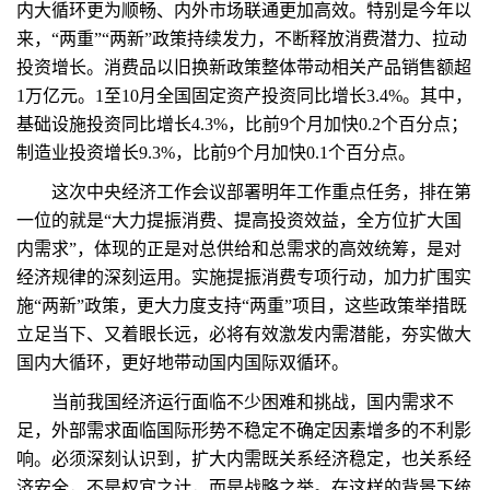
内大循环更为顺畅、内外市场联通更加高效。特别是今年以
来，“两重”“两新”政策持续发力，不断释放消费潜力、拉动
投资增长。消费品以旧换新政策整体带动相关产品销售额超
1万亿元。1至10月全国固定资产投资同比增长3.4%。其中，
基础设施投资同比增长4.3%，比前9个月加快0.2个百分点；
制造业投资增长9.3%，比前9个月加快0.1个百分点。
这次中央经济工作会议部署明年工作重点任务，排在第
一位的就是“大力提振消费、提高投资效益，全方位扩大国
内需求”，体现的正是对总供给和总需求的高效统筹，是对
经济规律的深刻运用。实施提振消费专项行动，加力扩围实
施“两新”政策，更大力度支持“两重”项目，这些政策举措既
立足当下、又着眼长远，必将有效激发内需潜能，夯实做大
国内大循环，更好地带动国内国际双循环。
当前我国经济运行面临不少困难和挑战，国内需求不
足，外部需求面临国际形势不稳定不确定因素增多的不利影
响。必须深刻认识到，扩大内需既关系经济稳定，也关系经
济安全，不是权宜之计，而是战略之举。在这样的背景下统